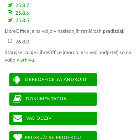
25.8.7
25.8.6
25.8.5
LibreOffice je na voljo v naslednjih različicah
predizdaj
:
26.8.0
Starejše izdaje LibreOffice (morda niso več podprte!) so na
voljo
v arhivu
.
LIBREOFFICE ZA ANDROID
DOKUMENTACIJA
VAŠ ODZIV
PRIDRUŽI SE PROJEKTU!