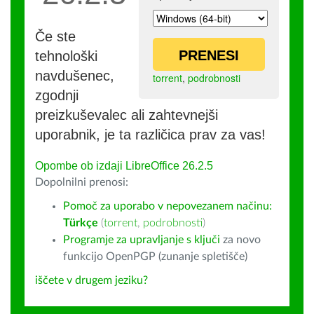
Če ste
PRENESI
tehnološki
navdušenec,
torrent
,
podrobnosti
zgodnji
preizkuševalec ali zahtevnejši
uporabnik, je ta različica prav za vas!
Opombe ob izdaji LibreOffice 26.2.5
Dopolnilni prenosi:
Pomoč za uporabo v nepovezanem načinu:
Türkçe
(
torrent
,
podrobnosti
)
Programje za upravljanje s ključi
za novo
funkcijo OpenPGP (zunanje spletišče)
iščete v drugem jeziku?