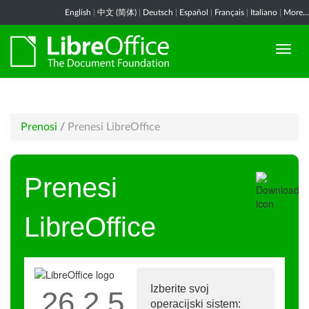
English
|
中文 (简体)
|
Deutsch
|
Español
|
Français
|
Italiano
|
More...
Prenosi
/
Prenesi LibreOffice
Prenesi
LibreOffice
Izberite svoj
26.2.5
operacijski sistem: