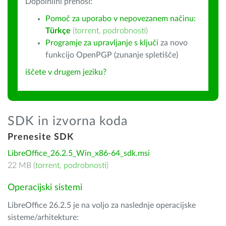
Dopolnilni prenosi:
Pomoč za uporabo v nepovezanem načinu:
Türkçe
(
torrent
,
podrobnosti
)
Programje za upravljanje s ključi
za novo
funkcijo OpenPGP (zunanje spletišče)
iščete v drugem jeziku?
SDK in izvorna koda
Prenesite SDK
LibreOffice_26.2.5_Win_x86-64_sdk.msi
22 MB (
torrent
,
podrobnosti
)
Operacijski sistemi
LibreOffice 26.2.5 je na voljo za naslednje operacijske
sisteme/arhitekture: