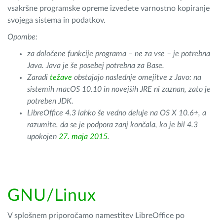
vsakršne programske opreme izvedete varnostno kopiranje
svojega sistema in podatkov.
Opombe:
za določene funkcije programa – ne za vse – je potrebna
Java. Java je še posebej potrebna za Base.
Zaradi
težave
obstajajo naslednje omejitve z
Javo: na
sistemih macOS
10.10 in novejših JRE ni zaznan, zato je
potreben JDK.
LibreOffice 4.3 lahko še vedno deluje na OS X 10.6+, a
razumite, da se je podpora zanj končala, ko je bil 4.3
upokojen
27. maja 2015
.
GNU/Linux
V splošnem priporočamo namestitev LibreOffice po