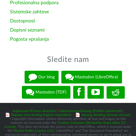
Profesionalna podpora
Sistemske zahteve
Dostopnost
Dopisni seznami
Pogosta vprašanja
Sledite nam
Our blog
Mastodon (LibreOffice)
Mastodon (TDF)
Impressum (Pravno obvestilo)
|
Datenschutzerklärung (Politika zasebnosti)
|
Statutes (non-binding English translation)
-
Satzung (binding German version)
| Copyright information: Unless otherwise specified, all text and images on this
website are licensed under the
Creative Commons Attribution-Share Alike 3.0
License
. This does not include the source code of LibreOffice, which is licensed under
the
Mozilla Public License v2.0
. “LibreOffice” and “The Document Foundation” are
registered trademarks of their corresponding registered owners or are in actual use as