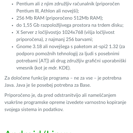
Pentium ali z njim združljiv računalnik (priporočen
Pentium III, Athlon ali novejši);
256 Mb RAM (priporočeno 512Mb RAM);
do 1,55 Gb razpoložljivega prostora na trdem disku;
X Server z ločljivostjo 1024x768 (višja ločljivost
priporočena), z najmanj 256 barvami;
Gnome 3.18 ali novejšega s paketom at-spi2 1.32 (za
podporo pomožnih tehnologij za ljudi s posebnimi
potrebami [AT]) ali drug združljiv grafični uporabniški
vmesnik (kot je mdr. KDE).
Za določene funkcije programa – ne za vse – je potrebna
Java. Java je še posebej potrebna za Base.
Priporočeno je, da pred odstranitvijo ali nameščanjem
vsakršne programske opreme izvedete varnostno kopiranje
svojega sistema in podatkov.