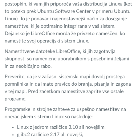
postopkih, ki vam jih priporoča vaša distribucija Linuxa (kot
to poteka prek Ubuntu Software Center v primeru Ubuntu
Linux). To je ponavadi najenostavnejši način za doseganje
namestitve, ki je optimalno integrirana v vaš sistem.
Dejansko je LibreOffice morda že privzeto nameščen, ko
namestite svoj operacijski sistem Linux.
Namestitvene datoteke LibreOffice, ki jih zagotavlja
skupnost, so namenjene uporabnikom s posebnimi željami
in za neobičajno rabo.
Preverite, da je v začasni sistemski mapi dovolj prostega
pomnilnika in da imate pravice do branja, pisanja in zagona
v tej mapi. Pred začetkom namestitve zaprite vse ostale
programe.
Programske in strojne zahteve za uspešno namestitev na
operacijskem sistemu Linux so naslednje:
Linux z jedrom različice 3.10 ali novejšim;
glibc2 različice 2.17 ali novejši;