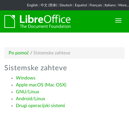
English
|
中文 (简体)
|
Deutsch
|
Español
|
Français
|
Italiano
|
More...
Po pomoč
/
Sistemske zahteve
Sistemske zahteve
Windows
Apple macOS (Mac OSX)
GNU/Linux
Android/Linux
Drugi operacijski sistemi