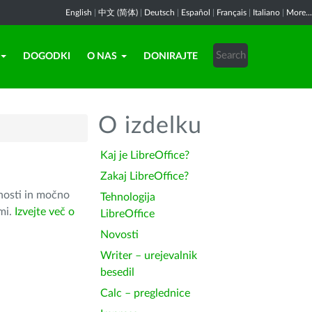
English
|
中文 (简体)
|
Deutsch
|
Español
|
Français
|
Italiano
|
More...
DOGODKI
O NAS
DONIRAJTE
O izdelku
Kaj je LibreOffice?
Zakaj LibreOffice?
nosti in močno
Tehnologija
ami.
Izvejte več o
LibreOffice
Novosti
Writer – urejevalnik
besedil
Calc – preglednice