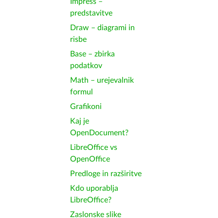
Impress –
predstavitve
Draw – diagrami in
risbe
Base – zbirka
podatkov
Math – urejevalnik
formul
Grafikoni
Kaj je
OpenDocument?
LibreOffice vs
OpenOffice
Predloge in razširitve
Kdo uporablja
LibreOffice?
Zaslonske slike