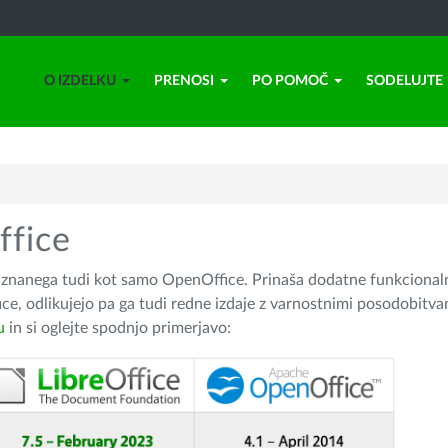
O IZDELKU
PRENOSI
PO POMOČ
SODELUJTE
ffice
g, znanega tudi kot samo OpenOffice. Prinaša dodatne funkcional
ice, odlikujejo pa ga tudi redne izdaje z varnostnimi posodobitv
u
in si oglejte spodnjo primerjavo: