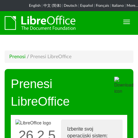
English
|
中文 (简体)
|
Deutsch
|
Español
|
Français
|
Italiano
|
More...
Prenosi
/
Prenesi LibreOffice
Prenesi
LibreOffice
Izberite svoj
26.2.5
operacijski sistem: