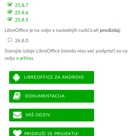
25.8.7
25.8.6
25.8.5
LibreOffice je na voljo v naslednjih različicah
predizdaj
:
26.8.0
Starejše izdaje LibreOffice (morda niso več podprte!) so na
voljo
v arhivu
.
LIBREOFFICE ZA ANDROID
DOKUMENTACIJA
VAŠ ODZIV
PRIDRUŽI SE PROJEKTU!