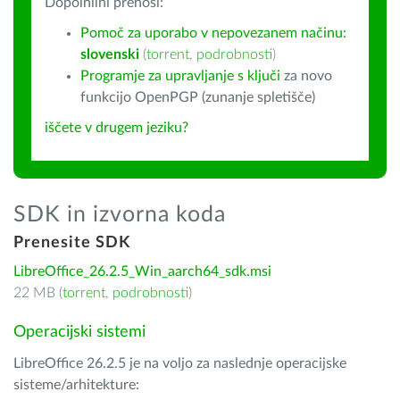
Dopolnilni prenosi:
Pomoč za uporabo v nepovezanem načinu:
slovenski
(
torrent
,
podrobnosti
)
Programje za upravljanje s ključi
za novo
funkcijo OpenPGP (zunanje spletišče)
iščete v drugem jeziku?
SDK in izvorna koda
Prenesite SDK
LibreOffice_26.2.5_Win_aarch64_sdk.msi
22 MB (
torrent
,
podrobnosti
)
Operacijski sistemi
LibreOffice 26.2.5 je na voljo za naslednje operacijske
sisteme/arhitekture: