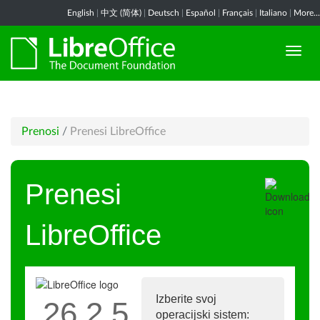
English
|
中文 (简体)
|
Deutsch
|
Español
|
Français
|
Italiano
|
More...
Prenosi
/
Prenesi LibreOffice
Prenesi
LibreOffice
Izberite svoj
26.2.5
operacijski sistem: