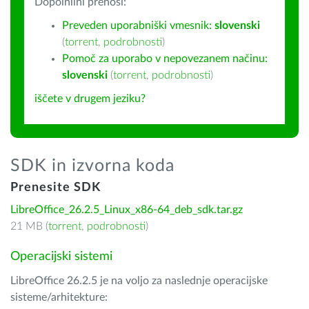
Dopolnilni prenosi:
Preveden uporabniški vmesnik:
slovenski
(
torrent
,
podrobnosti
)
Pomoč za uporabo v nepovezanem načinu:
slovenski
(
torrent
,
podrobnosti
)
iščete v drugem jeziku?
SDK in izvorna koda
Prenesite SDK
LibreOffice_26.2.5_Linux_x86-64_deb_sdk.tar.gz
21 MB (
torrent
,
podrobnosti
)
Operacijski sistemi
LibreOffice 26.2.5 je na voljo za naslednje operacijske
sisteme/arhitekture: