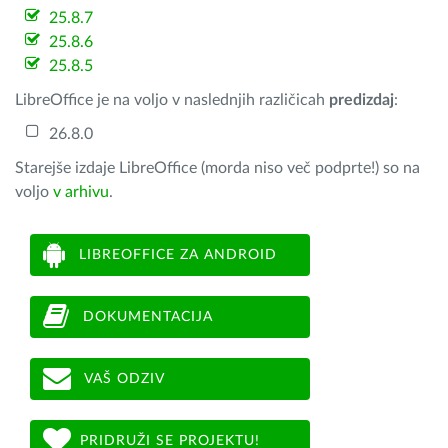
25.8.7
25.8.6
25.8.5
LibreOffice je na voljo v naslednjih različicah
predizdaj
:
26.8.0
Starejše izdaje LibreOffice (morda niso več podprte!) so na
voljo
v arhivu
.
LIBREOFFICE ZA ANDROID
DOKUMENTACIJA
VAŠ ODZIV
PRIDRUŽI SE PROJEKTU!