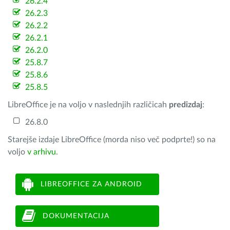
26.2.4
26.2.3
26.2.2
26.2.1
26.2.0
25.8.7
25.8.6
25.8.5
LibreOffice je na voljo v naslednjih različicah
predizdaj
:
26.8.0
Starejše izdaje LibreOffice (morda niso več podprte!) so na
voljo
v arhivu
.
LIBREOFFICE ZA ANDROID
DOKUMENTACIJA