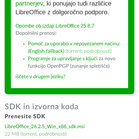
partnerjev
, ki ponujajo tudi različice
LibreOffice z dolgoročno podporo.
Opombe ob izdaji LibreOffice 25.8.7
Dopolnilni prenosi:
Pomoč za uporabo v nepovezanem načinu:
(English fallback)
(
torrent
,
podrobnosti
)
Programje za upravljanje s ključi
za novo
funkcijo OpenPGP (zunanje spletišče)
iščete v drugem jeziku?
SDK in izvorna koda
Prenesite SDK
LibreOffice_26.2.5_Win_x86_sdk.msi
22 MB (
torrent
,
podrobnosti
)