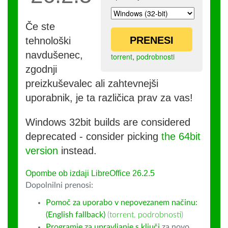
Če ste
PRENESI
tehnološki
navdušenec,
torrent
,
podrobnosti
zgodnji
preizkuševalec ali zahtevnejši
uporabnik, je ta različica prav za vas!
Windows 32bit builds are considered
deprecated - consider picking
the 64bit
version
instead.
Opombe ob izdaji LibreOffice 26.2.5
Dopolnilni prenosi:
Pomoč za uporabo v nepovezanem načinu:
(English fallback)
(
torrent
,
podrobnosti
)
Programje za upravljanje s ključi
za novo