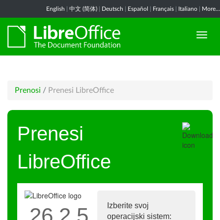
English
|
中文 (简体)
|
Deutsch
|
Español
|
Français
|
Italiano
|
More...
Prenosi
/
Prenesi LibreOffice
Prenesi
LibreOffice
Izberite svoj
26.2.5
operacijski sistem: