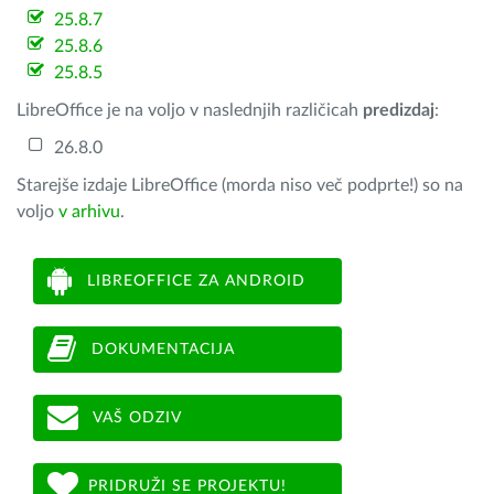
25.8.7
25.8.6
25.8.5
LibreOffice je na voljo v naslednjih različicah
predizdaj
:
26.8.0
Starejše izdaje LibreOffice (morda niso več podprte!) so na
voljo
v arhivu
.
LIBREOFFICE ZA ANDROID
DOKUMENTACIJA
VAŠ ODZIV
PRIDRUŽI SE PROJEKTU!