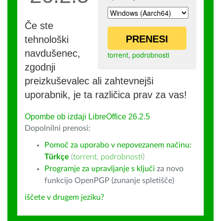
Če ste
PRENESI
tehnološki
navdušenec,
torrent
,
podrobnosti
zgodnji
preizkuševalec ali zahtevnejši
uporabnik, je ta različica prav za vas!
Opombe ob izdaji LibreOffice 26.2.5
Dopolnilni prenosi:
Pomoč za uporabo v nepovezanem načinu:
Türkçe
(
torrent
,
podrobnosti
)
Programje za upravljanje s ključi
za novo
funkcijo OpenPGP (zunanje spletišče)
iščete v drugem jeziku?