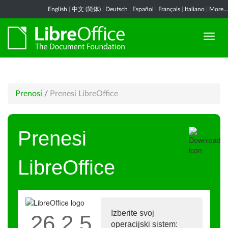
English
|
中文 (简体)
|
Deutsch
|
Español
|
Français
|
Italiano
|
More...
Prenosi
/
Prenesi LibreOffice
Prenesi
LibreOffice
Izberite svoj
26.2.5
operacijski sistem: