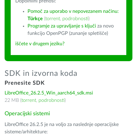
Dopolnilni prenosi:
Pomoč za uporabo v nepovezanem načinu:
Türkçe
(
torrent
,
podrobnosti
)
Programje za upravljanje s ključi
za novo
funkcijo OpenPGP (zunanje spletišče)
iščete v drugem jeziku?
SDK in izvorna koda
Prenesite SDK
LibreOffice_26.2.5_Win_aarch64_sdk.msi
22 MB (
torrent
,
podrobnosti
)
Operacijski sistemi
LibreOffice 26.2.5 je na voljo za naslednje operacijske
sisteme/arhitekture: