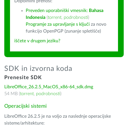
Dopolnilni prenosi:
Preveden uporabniški vmesnik:
Bahasa
Indonesia
(
torrent
,
podrobnosti
)
Programje za upravljanje s ključi
za novo
funkcijo OpenPGP (zunanje spletišče)
iščete v drugem jeziku?
SDK in izvorna koda
Prenesite SDK
LibreOffice_26.2.5_MacOS_x86-64_sdk.dmg
54 MB (
torrent
,
podrobnosti
)
Operacijski sistemi
LibreOffice 26.2.5 je na voljo za naslednje operacijske
sisteme/arhitekture: