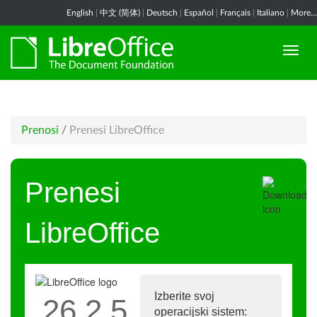
English
|
中文 (简体)
|
Deutsch
|
Español
|
Français
|
Italiano
|
More...
Prenosi
/
Prenesi LibreOffice
Prenesi
LibreOffice
Izberite svoj
26.2.5
operacijski sistem: