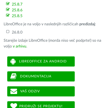
25.8.7
25.8.6
25.8.5
LibreOffice je na voljo v naslednjih različicah
predizdaj
:
26.8.0
Starejše izdaje LibreOffice (morda niso več podprte!) so na
voljo
v arhivu
.
LIBREOFFICE ZA ANDROID
DOKUMENTACIJA
VAŠ ODZIV
PRIDRUŽI SE PROJEKTU!