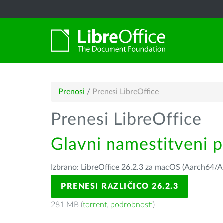
Prenosi
/
Prenesi LibreOffice
Prenesi LibreOffice
Glavni namestitveni 
Izbrano: LibreOffice 26.2.3 za macOS (Aarch64/A
PRENESI RAZLIČICO 26.2.3
281 MB (
torrent
,
podrobnosti
)