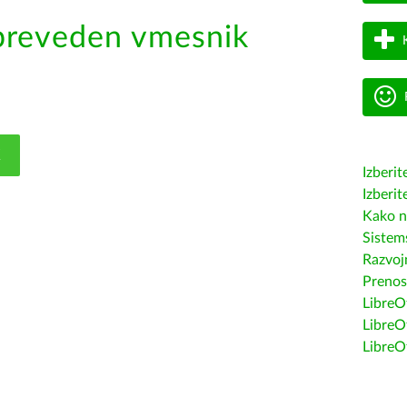
preveden vmesnik
K
Izberit
Izberit
Kako n
Sistem
Razvojn
Prenos
LibreOf
LibreO
LibreO