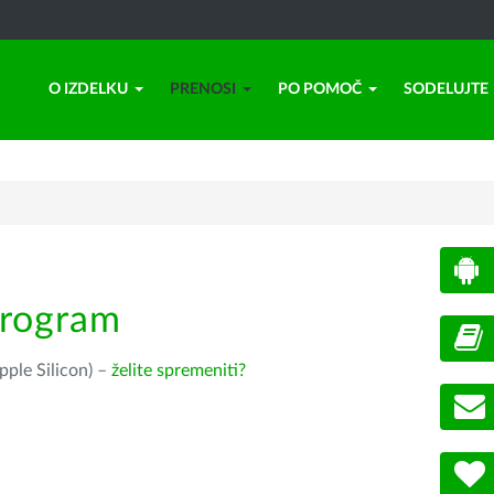
O IZDELKU
PRENOSI
PO POMOČ
SODELUJTE
program
pple Silicon) –
želite spremeniti?