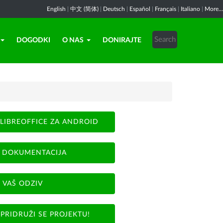
English
|
中文 (简体)
|
Deutsch
|
Español
|
Français
|
Italiano
|
More...
DOGODKI
O NAS
DONIRAJTE
LIBREOFFICE ZA ANDROID
DOKUMENTACIJA
VAŠ ODZIV
PRIDRUŽI SE PROJEKTU!