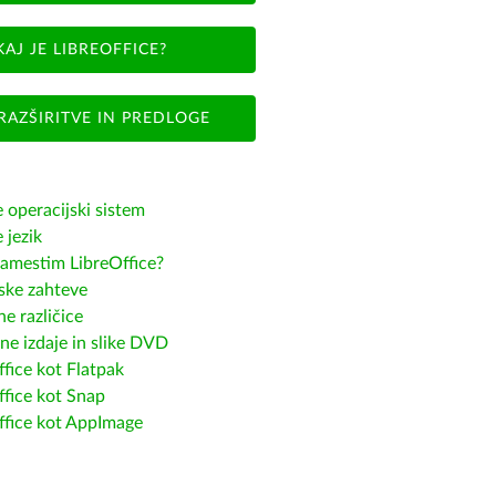
KAJ JE LIBREOFFICE?
RAZŠIRITVE IN PREDLOGE
e operacijski sistem
e jezik
amestim LibreOffice?
ske zahteve
e različice
ne izdaje in slike DVD
fice kot Flatpak
ffice kot Snap
ffice kot AppImage