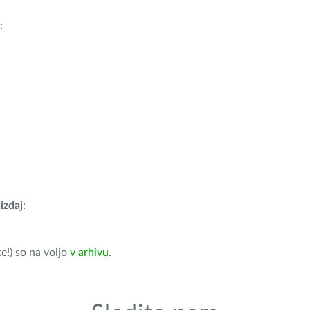
:
izdaj
:
e!) so na voljo
v arhivu
.