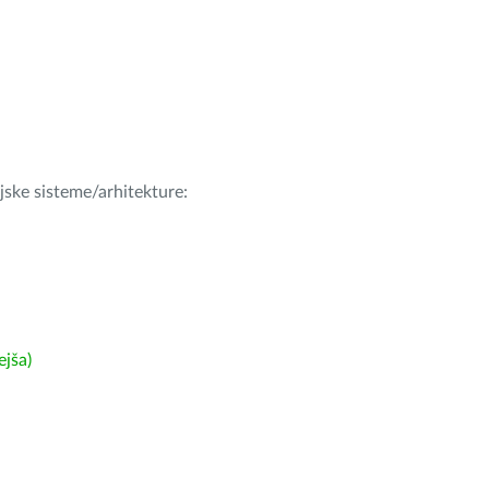
ijske sisteme/arhitekture:
ejša)