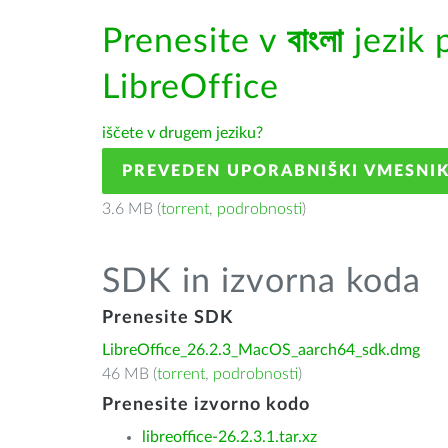
Prenesite v
বাংলা
jezik 
LibreOffice
iščete v drugem jeziku?
PREVEDEN UPORABNIŠKI VMESNI
3.6 MB (
torrent
,
podrobnosti
)
SDK in izvorna koda
Prenesite SDK
LibreOffice_26.2.3_MacOS_aarch64_sdk.dmg
46 MB (
torrent
,
podrobnosti
)
Prenesite izvorno kodo
libreoffice-26.2.3.1.tar.xz