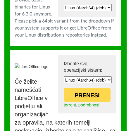
provide 32bit
binaries for Linux
for 6.3.0 anymore.
Please pick a 64bit variant from the dropdown if
your system supports it or get LibreOffice from
your Linux distribution's repositories instead.
Izberite svoj
operacijski sistem:
Če želite
nameščati
PRENESI
LibreOffice v
torrent
,
podrobnosti
podjetju ali
organizacijah
za opravila, na katerih temelji
poslovanje, izberite raje to različico. Za