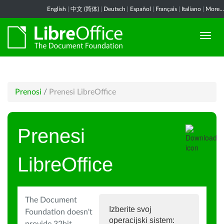
English
|
中文 (简体)
|
Deutsch
|
Español
|
Français
|
Italiano
|
More...
Prenosi
/
Prenesi LibreOffice
Prenesi
LibreOffice
The Document
Izberite svoj
Foundation doesn't
operacijski sistem: