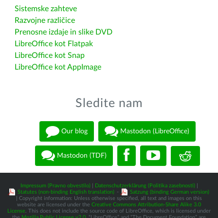
Sistemske zahteve
Razvojne različice
Prenosne izdaje in slike DVD
LibreOffice kot Flatpak
LibreOffice kot Snap
LibreOffice kot AppImage
Sledite nam
Our blog
Mastodon (LibreOffice)
Mastodon (TDF)
Impressum (Pravno obvestilo)
|
Datenschutzerklärung (Politika zasebnosti)
|
Statutes (non-binding English translation)
-
Satzung (binding German version)
| Copyright information: Unless otherwise specified, all text and images on this
website are licensed under the
Creative Commons Attribution-Share Alike 3.0
License
. This does not include the source code of LibreOffice, which is licensed under
the
Mozilla Public License v2.0
. “LibreOffice” and “The Document Foundation” are