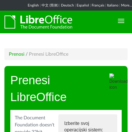
English
|
中文 (简体)
|
Deutsch
|
Español
|
Français
|
Italiano
|
More...
Prenosi
/
Prenesi LibreOffice
Prenesi
LibreOffice
The Document
Izberite svoj
Foundation doesn't
operacijski sistem: