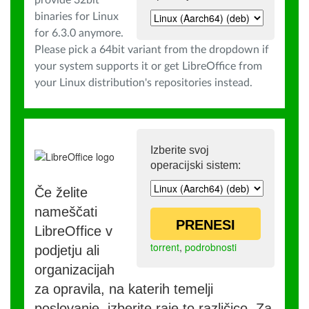
provide 32bit
binaries for Linux
for 6.3.0 anymore.
Please pick a 64bit variant from the dropdown if
your system supports it or get LibreOffice from
your Linux distribution's repositories instead.
Izberite svoj
operacijski sistem:
Če želite
nameščati
PRENESI
LibreOffice v
torrent
,
podrobnosti
podjetju ali
organizacijah
za opravila, na katerih temelji
poslovanje, izberite raje to različico. Za