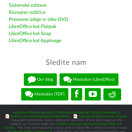
Sistemske zahteve
Razvojne različice
Prenosne izdaje in slike DVD
LibreOffice kot Flatpak
LibreOffice kot Snap
LibreOffice kot AppImage
Sledite nam
Our blog
Mastodon (LibreOffice)
Mastodon (TDF)
Impressum (Pravno obvestilo)
|
Datenschutzerklärung (Politika zasebnosti)
|
Statutes (non-binding English translation)
-
Satzung (binding German version)
| Copyright information: Unless otherwise specified, all text and images on this
website are licensed under the
Creative Commons Attribution-Share Alike 3.0
License
. This does not include the source code of LibreOffice, which is licensed under
the
Mozilla Public License v2.0
. “LibreOffice” and “The Document Foundation” are