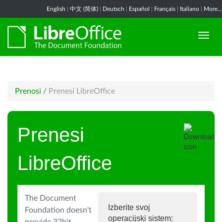
English
|
中文 (简体)
|
Deutsch
|
Español
|
Français
|
Italiano
|
More...
Prenosi
/
Prenesi LibreOffice
Prenesi
LibreOffice
The Document
Izberite svoj
Foundation doesn't
operacijski sistem: