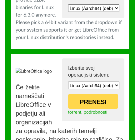
provide 32bit
binaries for Linux
for 6.3.0 anymore.
Please pick a 64bit variant from the dropdown if
your system supports it or get LibreOffice from
your Linux distribution's repositories instead.
Izberite svoj
operacijski sistem:
Če želite
nameščati
PRENESI
LibreOffice v
torrent
,
podrobnosti
podjetju ali
organizacijah
za opravila, na katerih temelji
poslovanje, izberite raje to različico. Za