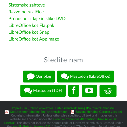
Sistemske zahteve
Razvojne različice
Prenosne izdaje in slike DVD
LibreOffice kot Flatpak
LibreOffice kot Snap
LibreOffice kot AppImage
Sledite nam
Our blog
Mastodon (LibreOffice)
Mastodon (TDF)
Impressum (Pravno obvestilo)
|
Datenschutzerklärung (Politika zasebnosti)
|
Statutes (non-binding English translation)
-
Satzung (binding German version)
| Copyright information: Unless otherwise specified, all text and images on this
website are licensed under the
Creative Commons Attribution-Share Alike 3.0
License
. This does not include the source code of LibreOffice, which is licensed under
the
Mozilla Public License v2.0
. “LibreOffice” and “The Document Foundation” are