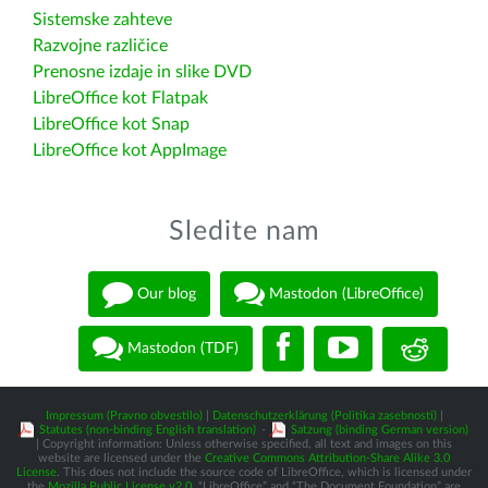
Sistemske zahteve
Razvojne različice
Prenosne izdaje in slike DVD
LibreOffice kot Flatpak
LibreOffice kot Snap
LibreOffice kot AppImage
Sledite nam
Our blog
Mastodon (LibreOffice)
Mastodon (TDF)
Impressum (Pravno obvestilo)
|
Datenschutzerklärung (Politika zasebnosti)
|
Statutes (non-binding English translation)
-
Satzung (binding German version)
| Copyright information: Unless otherwise specified, all text and images on this
website are licensed under the
Creative Commons Attribution-Share Alike 3.0
License
. This does not include the source code of LibreOffice, which is licensed under
the
Mozilla Public License v2.0
. “LibreOffice” and “The Document Foundation” are