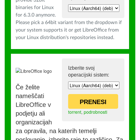
provide 32bit
binaries for Linux
for 6.3.0 anymore.
Please pick a 64bit variant from the dropdown if
your system supports it or get LibreOffice from
your Linux distribution's repositories instead.
Izberite svoj
operacijski sistem:
Če želite
nameščati
PRENESI
LibreOffice v
torrent
,
podrobnosti
podjetju ali
organizacijah
za opravila, na katerih temelji
poslovanje, izberite raje to različico. Za