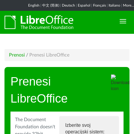
English
|
中文 (简体)
|
Deutsch
|
Español
|
Français
|
Italiano
|
More...
Prenosi
/
Prenesi LibreOffice
Prenesi
LibreOffice
The Document
Izberite svoj
Foundation doesn't
operacijski sistem: