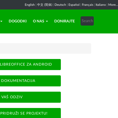
English
|
中文 (简体)
|
Deutsch
|
Español
|
Français
|
Italiano
|
More...
DOGODKI
O NAS
DONIRAJTE
LIBREOFFICE ZA ANDROID
DOKUMENTACIJA
VAŠ ODZIV
PRIDRUŽI SE PROJEKTU!