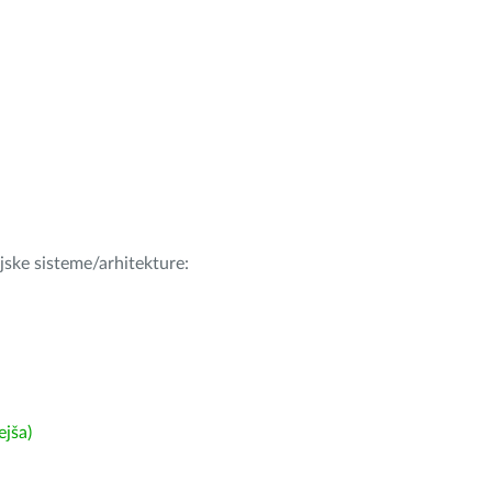
ijske sisteme/arhitekture:
ejša)