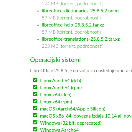
274 MB (
torrent
,
podrobnosti
)
libreoffice-dictionaries-25.8.5.2.tar.xz
59 MB (
torrent
,
podrobnosti
)
libreoffice-help-25.8.5.2.tar.xz
57 MB (
torrent
,
podrobnosti
)
libreoffice-translations-25.8.5.2.tar.xz
223 MB (
torrent
,
podrobnosti
)
Operacijski sistemi
LibreOffice 25.8.5 je na voljo za naslednje operac
Linux Aarch64 (deb)
Linux Aarch64 (rpm)
Linux x64 (deb)
Linux x64 (rpm)
macOS (Aarch64/Apple Silicon)
macOS x86_64 (obvezna izdaja 10.14 ali nov
Windows (32 bit, deprecated)
Windows Aarch64