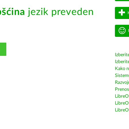
šćina
jezik preveden
K
Izberit
Izberit
Kako n
Sistem
Razvojn
Prenos
LibreOf
LibreO
LibreO