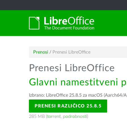
Prenosi
/
Prenesi LibreOffice
Prenesi LibreOffice
Glavni namestitveni 
Izbrano: LibreOffice 25.8.5 za macOS (Aarch64/A
PRENESI RAZLIČICO 25.8.5
285 MB (
torrent
,
podrobnosti
)