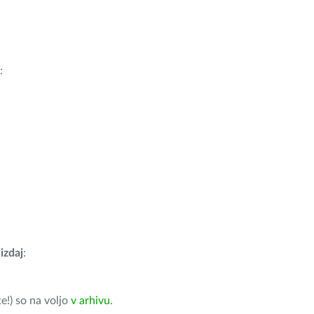
:
izdaj
:
e!) so na voljo
v arhivu
.