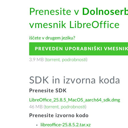
Prenesite v
Dolnoserb
vmesnik LibreOffice
iščete v drugem jeziku?
PREVEDEN UPORABNIŠKI VMESNI
3.9 MB (
torrent
,
podrobnosti
)
SDK in izvorna koda
Prenesite SDK
LibreOffice_25.8.5_MacOS_aarch64_sdk.dmg
46 MB (
torrent
,
podrobnosti
)
Prenesite izvorno kodo
libreoffice-25.8.5.2.tar.xz