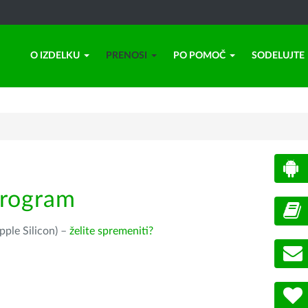
O IZDELKU
PRENOSI
PO POMOČ
SODELUJTE
program
pple Silicon) –
želite spremeniti?