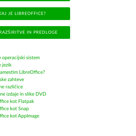
KAJ JE LIBREOFFICE?
RAZŠIRITVE IN PREDLOGE
e operacijski sistem
e jezik
amestim LibreOffice?
ske zahteve
e različice
ne izdaje in slike DVD
fice kot Flatpak
ffice kot Snap
ffice kot AppImage