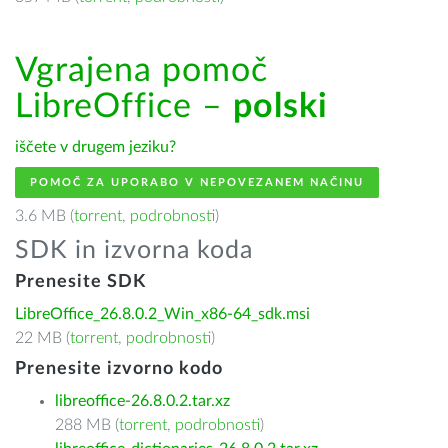
Vgrajena pomoč
LibreOffice –
polski
iščete v drugem jeziku?
POMOČ ZA UPORABO V NEPOVEZANEM NAČINU
3.6 MB (
torrent
,
podrobnosti
)
SDK in izvorna koda
Prenesite SDK
LibreOffice_26.8.0.2_Win_x86-64_sdk.msi
22 MB (
torrent
,
podrobnosti
)
Prenesite izvorno kodo
libreoffice-26.8.0.2.tar.xz
288 MB (
torrent
,
podrobnosti
)