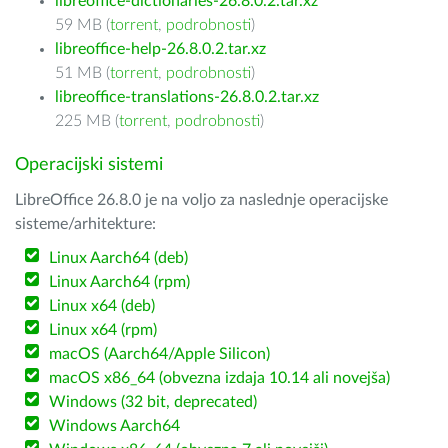
libreoffice-dictionaries-26.8.0.2.tar.xz
59 MB (
torrent
,
podrobnosti
)
libreoffice-help-26.8.0.2.tar.xz
51 MB (
torrent
,
podrobnosti
)
libreoffice-translations-26.8.0.2.tar.xz
225 MB (
torrent
,
podrobnosti
)
Operacijski sistemi
LibreOffice 26.8.0 je na voljo za naslednje operacijske
sisteme/arhitekture:
Linux Aarch64 (deb)
Linux Aarch64 (rpm)
Linux x64 (deb)
Linux x64 (rpm)
macOS (Aarch64/Apple Silicon)
macOS x86_64 (obvezna izdaja 10.14 ali novejša)
Windows (32 bit, deprecated)
Windows Aarch64