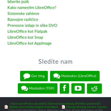
Izberite jezik
Kako namestim LibreOffice?
Sistemske zahteve
Razvojne različice
Prenosne izdaje in slike DVD
LibreOffice kot Flatpak
LibreOffice kot Snap
LibreOffice kot AppImage
Sledite nam
Our blog
Mastodon (LibreOffice)
Mastodon (TDF)
Impressum (Pravno obvestilo)
|
Datenschutzerklärung (Politika zasebnosti)
|
Statutes (non-binding English translation)
-
Satzung (binding German version)
| Copyright information: Unless otherwise specified, all text and images on this