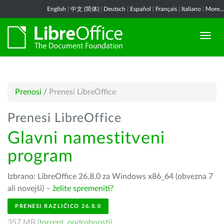
English
|
中文 (简体)
|
Deutsch
|
Español
|
Français
|
Italiano
|
More...
Prenosi
/
Prenesi LibreOffice
Prenesi LibreOffice
Glavni namestitveni
program
Izbrano: LibreOffice 26.8.0 za Windows x86_64 (obvezna 7
ali novejši) –
želite spremeniti?
PRENESI RAZLIČICO 26.8.0
357 MB (
torrent
,
podrobnosti
)