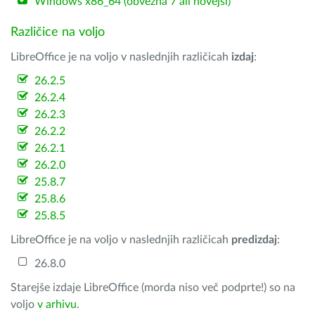
Windows x86_64 (obvezna 7 ali novejši)
Različice na voljo
LibreOffice je na voljo v naslednjih različicah
izdaj
:
26.2.5
26.2.4
26.2.3
26.2.2
26.2.1
26.2.0
25.8.7
25.8.6
25.8.5
LibreOffice je na voljo v naslednjih različicah
predizdaj
:
26.8.0
Starejše izdaje LibreOffice (morda niso več podprte!) so na
voljo
v arhivu
.