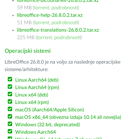
libreoffice-dictionaries-26.8.0.2.tar.xz
59 MB (
torrent
,
podrobnosti
)
libreoffice-help-26.8.0.2.tar.xz
51 MB (
torrent
,
podrobnosti
)
libreoffice-translations-26.8.0.2.tar.xz
225 MB (
torrent
,
podrobnosti
)
Operacijski sistemi
LibreOffice 26.8.0 je na voljo za naslednje operacijske
sisteme/arhitekture:
Linux Aarch64 (deb)
Linux Aarch64 (rpm)
Linux x64 (deb)
Linux x64 (rpm)
macOS (Aarch64/Apple Silicon)
macOS x86_64 (obvezna izdaja 10.14 ali novejša)
Windows (32 bit, deprecated)
Windows Aarch64