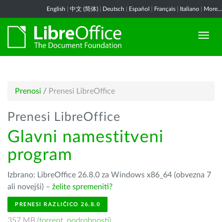
English
|
中文 (简体)
|
Deutsch
|
Español
|
Français
|
Italiano
|
More...
Prenosi
/
Prenesi LibreOffice
Prenesi LibreOffice
Glavni namestitveni
program
Izbrano: LibreOffice 26.8.0 za Windows x86_64 (obvezna 7
ali novejši) –
želite spremeniti?
PRENESI RAZLIČICO 26.8.0
357 MB (
torrent
,
podrobnosti
)