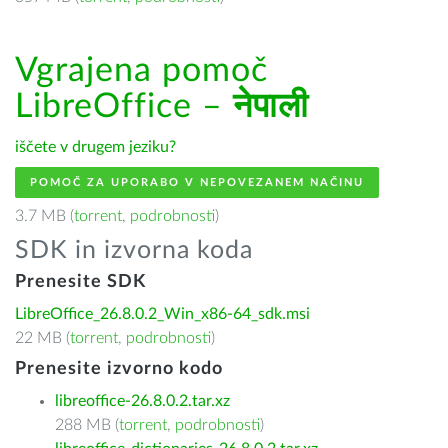
Vgrajena pomoč
LibreOffice –
नेपाली
iščete v drugem jeziku?
POMOČ ZA UPORABO V NEPOVEZANEM NAČINU
3.7 MB (
torrent
,
podrobnosti
)
SDK in izvorna koda
Prenesite SDK
LibreOffice_26.8.0.2_Win_x86-64_sdk.msi
22 MB (
torrent
,
podrobnosti
)
Prenesite izvorno kodo
libreoffice-26.8.0.2.tar.xz
288 MB (
torrent
,
podrobnosti
)