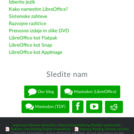
Izberite jezik
Kako namestim LibreOffice?
Sistemske zahteve
Razvojne različice
Prenosne izdaje in slike DVD
LibreOffice kot Flatpak
LibreOffice kot Snap
LibreOffice kot AppImage
Sledite nam
Our blog
Mastodon (LibreOffice)
Mastodon (TDF)
Impressum (Pravno obvestilo)
|
Datenschutzerklärung (Politika zasebnosti)
|
Statutes (non-binding English translation)
-
Satzung (binding German version)
| Copyright information: Unless otherwise specified, all text and images on this