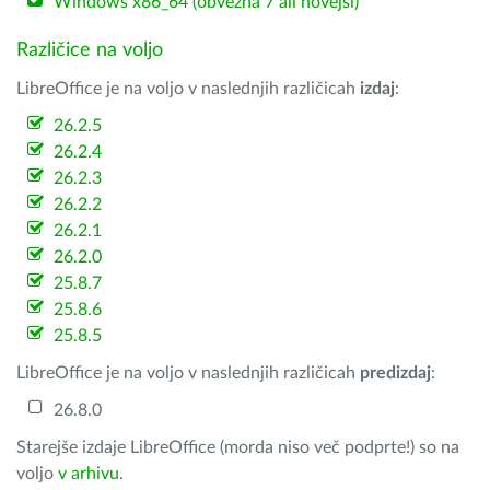
Windows x86_64 (obvezna 7 ali novejši)
Različice na voljo
LibreOffice je na voljo v naslednjih različicah
izdaj
:
26.2.5
26.2.4
26.2.3
26.2.2
26.2.1
26.2.0
25.8.7
25.8.6
25.8.5
LibreOffice je na voljo v naslednjih različicah
predizdaj
:
26.8.0
Starejše izdaje LibreOffice (morda niso več podprte!) so na
voljo
v arhivu
.