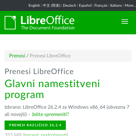
English
|
中文 (简体)
|
Deutsch
|
Español
|
Français
|
Italiano
|
More...
Prenosi
/
Prenesi LibreOffice
Prenesi LibreOffice
Glavni namestitveni
program
Izbrano: LibreOffice 26.2.4 za Windows x86_64 (obvezna 7
ali novejši) –
želite spremeniti?
PRENESI RAZLIČICO 26.2.4
355 MB (
torrent
,
podrobnosti
)