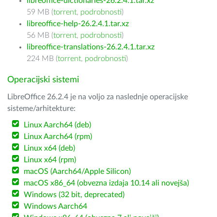
libreoffice-dictionaries-26.2.4.1.tar.xz
59 MB (
torrent
,
podrobnosti
)
libreoffice-help-26.2.4.1.tar.xz
56 MB (
torrent
,
podrobnosti
)
libreoffice-translations-26.2.4.1.tar.xz
224 MB (
torrent
,
podrobnosti
)
Operacijski sistemi
LibreOffice 26.2.4 je na voljo za naslednje operacijske
sisteme/arhitekture:
Linux Aarch64 (deb)
Linux Aarch64 (rpm)
Linux x64 (deb)
Linux x64 (rpm)
macOS (Aarch64/Apple Silicon)
macOS x86_64 (obvezna izdaja 10.14 ali novejša)
Windows (32 bit, deprecated)
Windows Aarch64