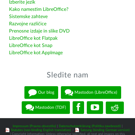
Izberite jezik
Kako namestim LibreOffice?
Sistemske zahteve
Razvojne različice
Prenosne izdaje in slike DVD
LibreOffice kot Flatpak
LibreOffice kot Snap
LibreOffice kot AppImage
Sledite nam
Our blog
Mastodon (LibreOffice)
Mastodon (TDF)
Impressum (Pravno obvestilo)
|
Datenschutzerklärung (Politika zasebnosti)
|
Statutes (non-binding English translation)
-
Satzung (binding German version)
| Copyright information: Unless otherwise specified, all text and images on this