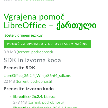
Vgrajena pomoč
LibreOffice –
ქართული
iščete v drugem jeziku?
POMOČ ZA UPORABO V NEPOVEZANEM NAČINU
3.8 MB (
torrent
,
podrobnosti
)
SDK in izvorna koda
Prenesite SDK
LibreOffice_26.2.4_Win_x86-64_sdk.msi
22 MB (
torrent
,
podrobnosti
)
Prenesite izvorno kodo
libreoffice-26.2.4.1.tar.xz
279 MB (
torrent
,
podrobnosti
)