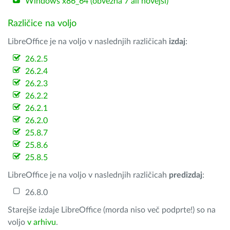
Windows x86_64 (obvezna 7 ali novejši)
Različice na voljo
LibreOffice je na voljo v naslednjih različicah
izdaj
:
26.2.5
26.2.4
26.2.3
26.2.2
26.2.1
26.2.0
25.8.7
25.8.6
25.8.5
LibreOffice je na voljo v naslednjih različicah
predizdaj
:
26.8.0
Starejše izdaje LibreOffice (morda niso več podprte!) so na
voljo
v arhivu
.