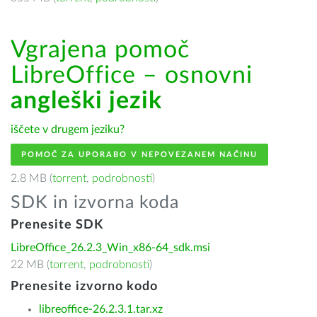
Vgrajena pomoč
LibreOffice – osnovni
angleški jezik
iščete v drugem jeziku?
POMOČ ZA UPORABO V NEPOVEZANEM NAČINU
2.8 MB (
torrent
,
podrobnosti
)
SDK in izvorna koda
Prenesite SDK
LibreOffice_26.2.3_Win_x86-64_sdk.msi
22 MB (
torrent
,
podrobnosti
)
Prenesite izvorno kodo
libreoffice-26.2.3.1.tar.xz