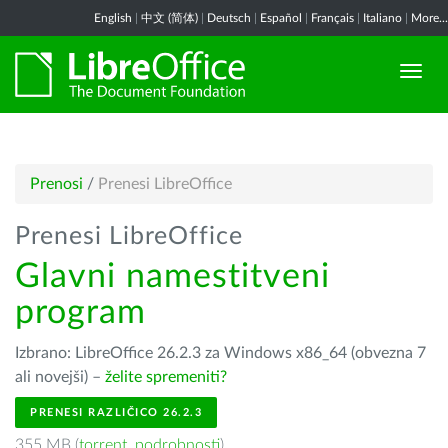
English
|
中文 (简体)
|
Deutsch
|
Español
|
Français
|
Italiano
|
More...
Prenosi
/
Prenesi LibreOffice
Prenesi LibreOffice
Glavni namestitveni
program
Izbrano: LibreOffice 26.2.3 za Windows x86_64 (obvezna 7
ali novejši) –
želite spremeniti?
PRENESI RAZLIČICO 26.2.3
355 MB (
torrent
,
podrobnosti
)