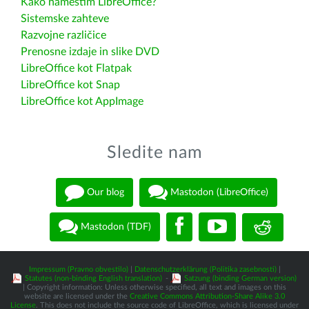
Kako namestim LibreOffice?
Sistemske zahteve
Razvojne različice
Prenosne izdaje in slike DVD
LibreOffice kot Flatpak
LibreOffice kot Snap
LibreOffice kot AppImage
Sledite nam
Our blog
Mastodon (LibreOffice)
Mastodon (TDF)
Impressum (Pravno obvestilo)
|
Datenschutzerklärung (Politika zasebnosti)
|
Statutes (non-binding English translation)
-
Satzung (binding German version)
| Copyright information: Unless otherwise specified, all text and images on this
website are licensed under the
Creative Commons Attribution-Share Alike 3.0
License
. This does not include the source code of LibreOffice, which is licensed under