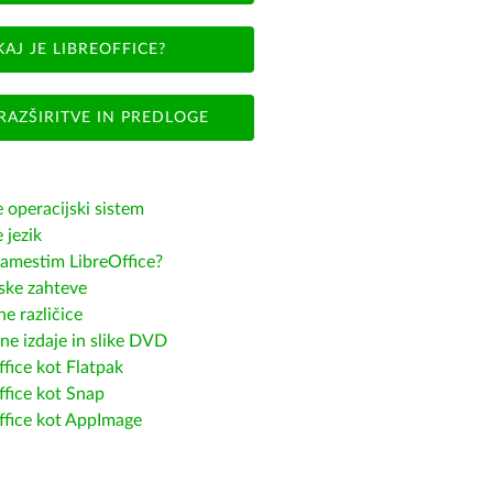
KAJ JE LIBREOFFICE?
RAZŠIRITVE IN PREDLOGE
e operacijski sistem
e jezik
amestim LibreOffice?
ske zahteve
e različice
ne izdaje in slike DVD
fice kot Flatpak
ffice kot Snap
ffice kot AppImage