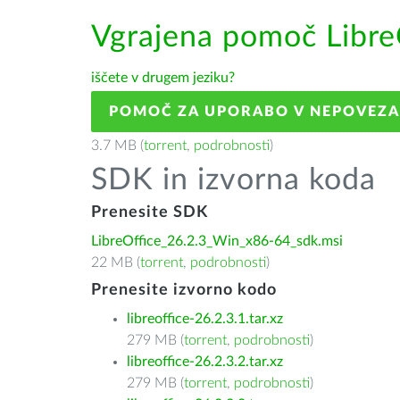
Vgrajena pomoč Libre
iščete v drugem jeziku?
POMOČ ZA UPORABO V NEPOVEZ
3.7 MB (
torrent
,
podrobnosti
)
SDK in izvorna koda
Prenesite SDK
LibreOffice_26.2.3_Win_x86-64_sdk.msi
22 MB (
torrent
,
podrobnosti
)
Prenesite izvorno kodo
libreoffice-26.2.3.1.tar.xz
279 MB (
torrent
,
podrobnosti
)
libreoffice-26.2.3.2.tar.xz
279 MB (
torrent
,
podrobnosti
)