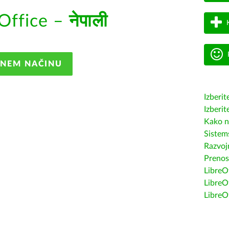
Office –
नेपाली
ANEM NAČINU
Izberit
Izberit
Kako n
Sistem
Razvojn
Prenos
LibreOf
LibreO
LibreO