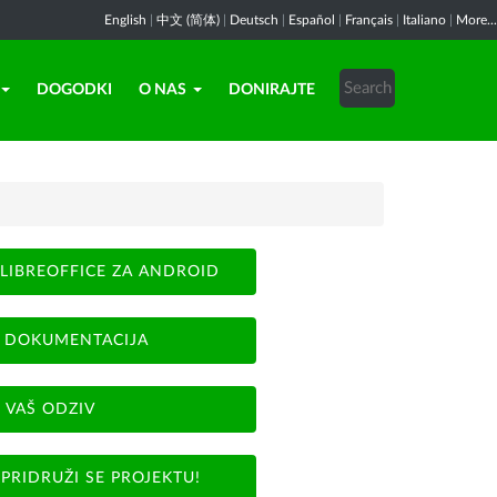
English
|
中文 (简体)
|
Deutsch
|
Español
|
Français
|
Italiano
|
More...
DOGODKI
O NAS
DONIRAJTE
LIBREOFFICE ZA ANDROID
DOKUMENTACIJA
VAŠ ODZIV
PRIDRUŽI SE PROJEKTU!