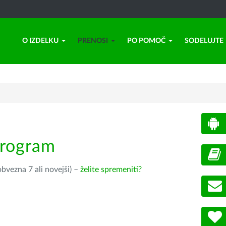
O IZDELKU
PRENOSI
PO POMOČ
SODELUJTE
program
bvezna 7 ali novejši) –
želite spremeniti?