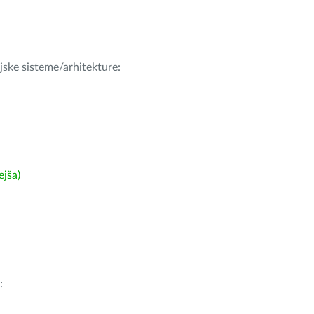
ijske sisteme/arhitekture:
ejša)
: