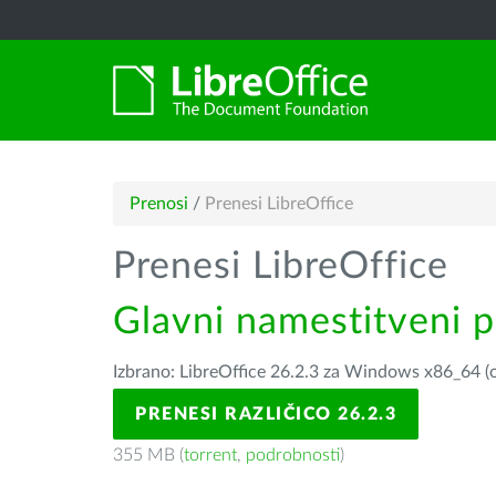
Prenosi
/
Prenesi LibreOffice
Prenesi LibreOffice
Glavni namestitveni 
Izbrano: LibreOffice 26.2.3 za Windows x86_64 (o
PRENESI RAZLIČICO 26.2.3
355 MB (
torrent
,
podrobnosti
)