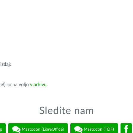
izdaj
:
e!) so na voljo
v arhivu
.
Sledite nam
g
Mastodon (LibreOffice)
Mastodon (TDF)