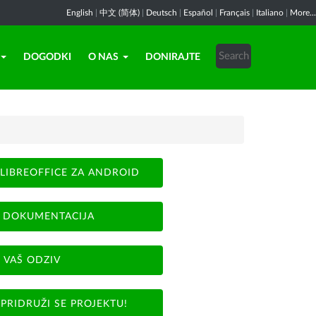
English
|
中文 (简体)
|
Deutsch
|
Español
|
Français
|
Italiano
|
More...
DOGODKI
O NAS
DONIRAJTE
LIBREOFFICE ZA ANDROID
DOKUMENTACIJA
VAŠ ODZIV
PRIDRUŽI SE PROJEKTU!