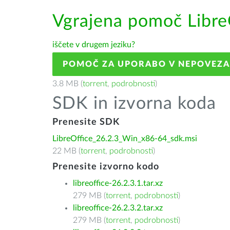
Vgrajena pomoč Libre
iščete v drugem jeziku?
POMOČ ZA UPORABO V NEPOVEZ
3.8 MB (
torrent
,
podrobnosti
)
SDK in izvorna koda
Prenesite SDK
LibreOffice_26.2.3_Win_x86-64_sdk.msi
22 MB (
torrent
,
podrobnosti
)
Prenesite izvorno kodo
libreoffice-26.2.3.1.tar.xz
279 MB (
torrent
,
podrobnosti
)
libreoffice-26.2.3.2.tar.xz
279 MB (
torrent
,
podrobnosti
)