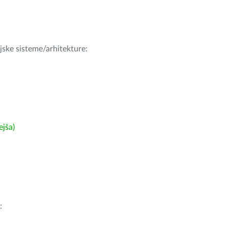
ijske sisteme/arhitekture:
ejša)
: