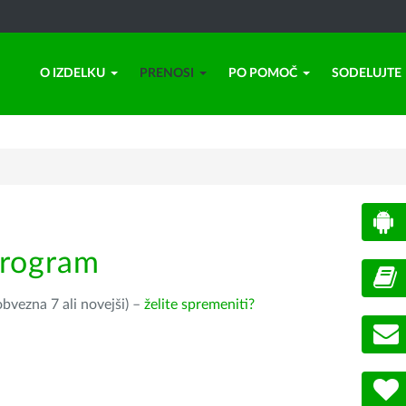
O IZDELKU
PRENOSI
PO POMOČ
SODELUJTE
program
bvezna 7 ali novejši) –
želite spremeniti?