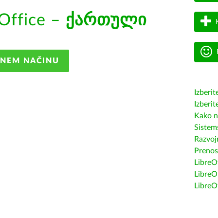
Office –
ქართული
ANEM NAČINU
Izberit
Izberit
Kako n
Sistem
Razvojn
Prenos
LibreOf
LibreO
LibreO