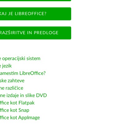
KAJ JE LIBREOFFICE?
RAZŠIRITVE IN PREDLOGE
e operacijski sistem
e jezik
amestim LibreOffice?
ske zahteve
e različice
ne izdaje in slike DVD
fice kot Flatpak
ffice kot Snap
ffice kot AppImage