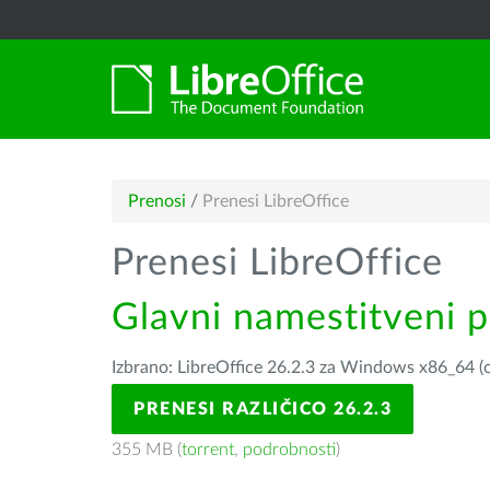
Prenosi
/
Prenesi LibreOffice
Prenesi LibreOffice
Glavni namestitveni 
Izbrano: LibreOffice 26.2.3 za Windows x86_64 (o
PRENESI RAZLIČICO 26.2.3
355 MB (
torrent
,
podrobnosti
)