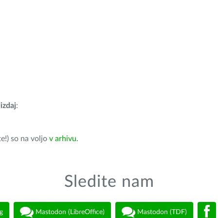
izdaj
:
e!) so na voljo
v arhivu
.
Sledite nam
g
Mastodon (LibreOffice)
Mastodon (TDF)