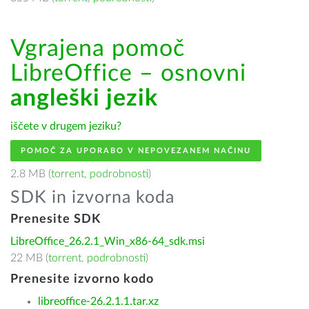
Vgrajena pomoč
LibreOffice – osnovni
angleški jezik
iščete v drugem jeziku?
POMOČ ZA UPORABO V NEPOVEZANEM NAČINU
2.8 MB (
torrent
,
podrobnosti
)
SDK in izvorna koda
Prenesite SDK
LibreOffice_26.2.1_Win_x86-64_sdk.msi
22 MB (
torrent
,
podrobnosti
)
Prenesite izvorno kodo
libreoffice-26.2.1.1.tar.xz