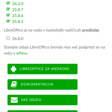
26.2.0
25.8.7
25.8.6
25.8.5
LibreOffice je na voljo v naslednjih različicah
predizdaj
:
26.8.0
Starejše izdaje LibreOffice (morda niso več podprte!) so na
voljo
v arhivu
.
LIBREOFFICE ZA ANDROID
DOKUMENTACIJA
VAŠ ODZIV