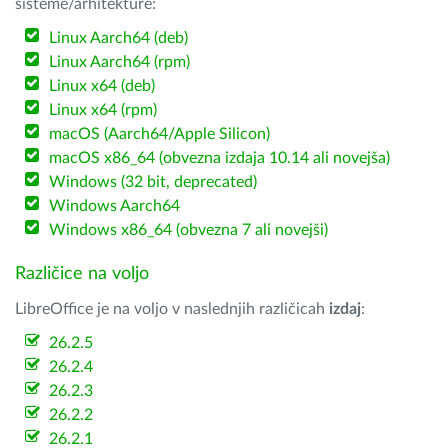
sisteme/arhitekture:
Linux Aarch64 (deb)
Linux Aarch64 (rpm)
Linux x64 (deb)
Linux x64 (rpm)
macOS (Aarch64/Apple Silicon)
macOS x86_64 (obvezna izdaja 10.14 ali novejša)
Windows (32 bit, deprecated)
Windows Aarch64
Windows x86_64 (obvezna 7 ali novejši)
Različice na voljo
LibreOffice je na voljo v naslednjih različicah
izdaj
:
26.2.5
26.2.4
26.2.3
26.2.2
26.2.1