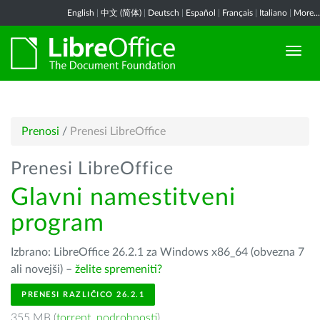
English
|
中文 (简体)
|
Deutsch
|
Español
|
Français
|
Italiano
|
More...
Prenosi
/
Prenesi LibreOffice
Prenesi LibreOffice
Glavni namestitveni
program
Izbrano: LibreOffice 26.2.1 za Windows x86_64 (obvezna 7
ali novejši) –
želite spremeniti?
PRENESI RAZLIČICO 26.2.1
355 MB (
torrent
,
podrobnosti
)