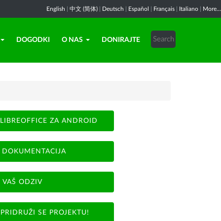
English
|
中文 (简体)
|
Deutsch
|
Español
|
Français
|
Italiano
|
More...
DOGODKI
O NAS
DONIRAJTE
LIBREOFFICE ZA ANDROID
DOKUMENTACIJA
VAŠ ODZIV
PRIDRUŽI SE PROJEKTU!