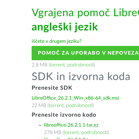
Vgrajena pomoč Libre
angleški jezik
iščete v drugem jeziku?
POMOČ ZA UPORABO V NEPOVEZ
2.8 MB (
torrent
,
podrobnosti
)
SDK in izvorna koda
Prenesite SDK
LibreOffice_26.2.1_Win_x86-64_sdk.msi
22 MB (
torrent
,
podrobnosti
)
Prenesite izvorno kodo
libreoffice-26.2.1.1.tar.xz
278 MB (
torrent
,
podrobnosti
)