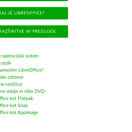
KAJ JE LIBREOFFICE?
RAZŠIRITVE IN PREDLOGE
e operacijski sistem
e jezik
amestim LibreOffice?
ske zahteve
e različice
ne izdaje in slike DVD
fice kot Flatpak
ffice kot Snap
ffice kot AppImage