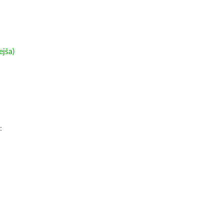
ejša)
: