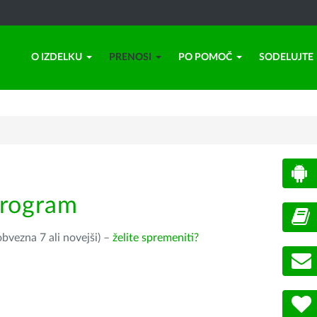
O IZDELKU
PRENOSI
PO POMOČ
SODELUJTE
program
bvezna 7 ali novejši) –
želite spremeniti?