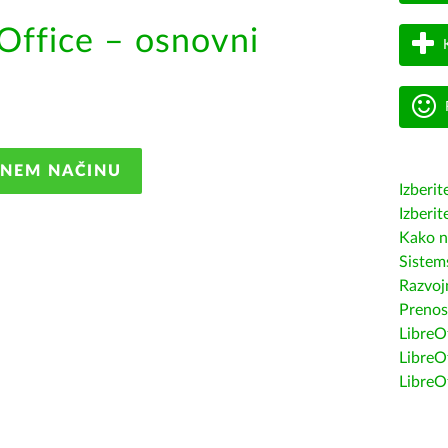
Office – osnovni
ANEM NAČINU
Izberit
Izberit
Kako n
Sistem
Razvojn
Prenos
LibreOf
LibreO
LibreO