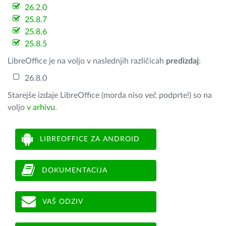
26.2.0
25.8.7
25.8.6
25.8.5
LibreOffice je na voljo v naslednjih različicah
predizdaj
:
26.8.0
Starejše izdaje LibreOffice (morda niso več podprte!) so na
voljo
v arhivu
.
LIBREOFFICE ZA ANDROID
DOKUMENTACIJA
VAŠ ODZIV