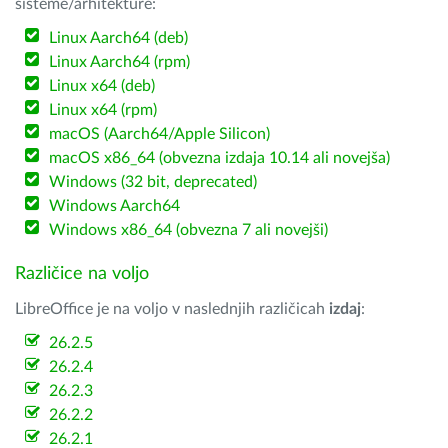
sisteme/arhitekture:
Linux Aarch64 (deb)
Linux Aarch64 (rpm)
Linux x64 (deb)
Linux x64 (rpm)
macOS (Aarch64/Apple Silicon)
macOS x86_64 (obvezna izdaja 10.14 ali novejša)
Windows (32 bit, deprecated)
Windows Aarch64
Windows x86_64 (obvezna 7 ali novejši)
Različice na voljo
LibreOffice je na voljo v naslednjih različicah
izdaj
:
26.2.5
26.2.4
26.2.3
26.2.2
26.2.1