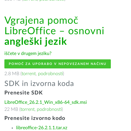
Vgrajena pomoč
LibreOffice – osnovni
angleški jezik
iščete v drugem jeziku?
POMOČ ZA UPORABO V NEPOVEZANEM NAČINU
2.8 MB (
torrent
,
podrobnosti
)
SDK in izvorna koda
Prenesite SDK
LibreOffice_26.2.1_Win_x86-64_sdk.msi
22 MB (
torrent
,
podrobnosti
)
Prenesite izvorno kodo
libreoffice-26.2.1.1.tar.xz