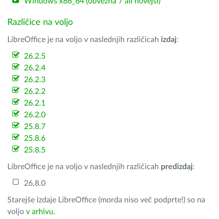
Windows x86_64 (obvezna 7 ali novejši)
Različice na voljo
LibreOffice je na voljo v naslednjih različicah
izdaj
:
26.2.5
26.2.4
26.2.3
26.2.2
26.2.1
26.2.0
25.8.7
25.8.6
25.8.5
LibreOffice je na voljo v naslednjih različicah
predizdaj
:
26.8.0
Starejše izdaje LibreOffice (morda niso več podprte!) so na
voljo
v arhivu
.