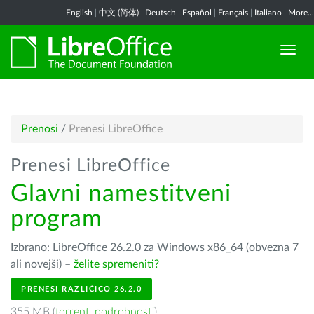
English
|
中文 (简体)
|
Deutsch
|
Español
|
Français
|
Italiano
|
More...
Prenosi
/
Prenesi LibreOffice
Prenesi LibreOffice
Glavni namestitveni
program
Izbrano: LibreOffice 26.2.0 za Windows x86_64 (obvezna 7
ali novejši) –
želite spremeniti?
PRENESI RAZLIČICO 26.2.0
355 MB (
torrent
,
podrobnosti
)