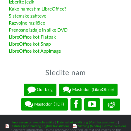
Izberite jezik
Kako namestim LibreOffice?
Sistemske zahteve
Razvojne različice
Prenosne izdaje in slike DVD
LibreOffice kot Flatpak
LibreOffice kot Snap
LibreOffice kot AppImage
Sledite nam
Our blog
Mastodon (LibreOffice)
Mastodon (TDF)
Impressum (Pravno obvestilo)
|
Datenschutzerklärung (Politika zasebnosti)
|
Statutes (non-binding English translation)
-
Satzung (binding German version)
| Copyright information: Unless otherwise specified, all text and images on this