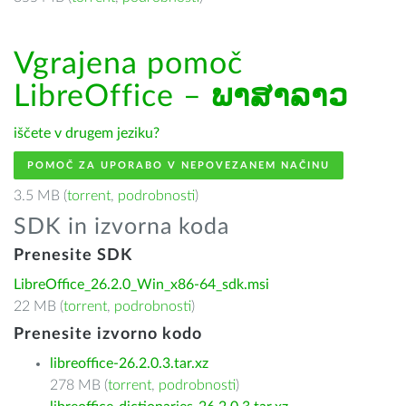
Vgrajena pomoč
LibreOffice –
ພາສາລາວ
iščete v drugem jeziku?
POMOČ ZA UPORABO V NEPOVEZANEM NAČINU
3.5 MB (
torrent
,
podrobnosti
)
SDK in izvorna koda
Prenesite SDK
LibreOffice_26.2.0_Win_x86-64_sdk.msi
22 MB (
torrent
,
podrobnosti
)
Prenesite izvorno kodo
libreoffice-26.2.0.3.tar.xz
278 MB (
torrent
,
podrobnosti
)