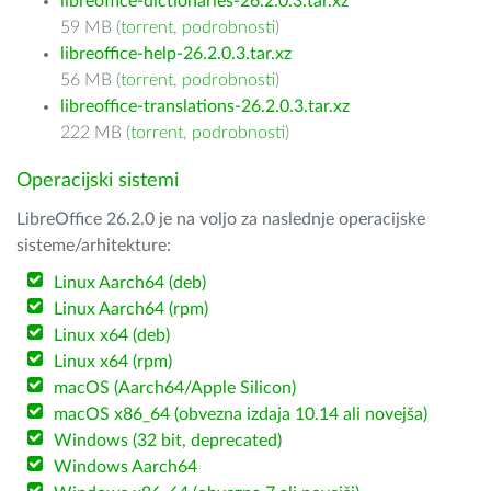
libreoffice-dictionaries-26.2.0.3.tar.xz
59 MB (
torrent
,
podrobnosti
)
libreoffice-help-26.2.0.3.tar.xz
56 MB (
torrent
,
podrobnosti
)
libreoffice-translations-26.2.0.3.tar.xz
222 MB (
torrent
,
podrobnosti
)
Operacijski sistemi
LibreOffice 26.2.0 je na voljo za naslednje operacijske
sisteme/arhitekture:
Linux Aarch64 (deb)
Linux Aarch64 (rpm)
Linux x64 (deb)
Linux x64 (rpm)
macOS (Aarch64/Apple Silicon)
macOS x86_64 (obvezna izdaja 10.14 ali novejša)
Windows (32 bit, deprecated)
Windows Aarch64