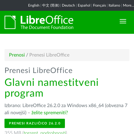
English
|
中文 (简体)
|
Deutsch
|
Español
|
Français
|
Italiano
|
More...
Prenosi
/
Prenesi LibreOffice
Prenesi LibreOffice
Glavni namestitveni
program
Izbrano: LibreOffice 26.2.0 za Windows x86_64 (obvezna 7
ali novejši) –
želite spremeniti?
PRENESI RAZLIČICO 26.2.0
355 MB (
torrent
,
podrobnosti
)