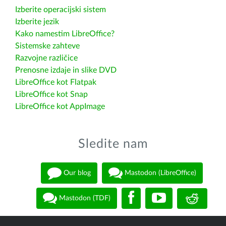
Izberite operacijski sistem
Izberite jezik
Kako namestim LibreOffice?
Sistemske zahteve
Razvojne različice
Prenosne izdaje in slike DVD
LibreOffice kot Flatpak
LibreOffice kot Snap
LibreOffice kot AppImage
Sledite nam
Our blog
Mastodon (LibreOffice)
Mastodon (TDF)