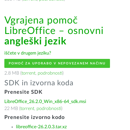
Vgrajena pomoč
LibreOffice – osnovni
angleški jezik
iščete v drugem jeziku?
POMOČ ZA UPORABO V NEPOVEZANEM NAČINU
2.8 MB (
torrent
,
podrobnosti
)
SDK in izvorna koda
Prenesite SDK
LibreOffice_26.2.0_Win_x86-64_sdk.msi
22 MB (
torrent
,
podrobnosti
)
Prenesite izvorno kodo
libreoffice-26.2.0.3.tar.xz