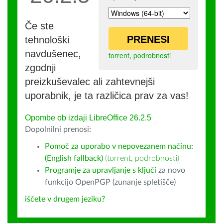
Če ste
PRENESI
tehnološki
navdušenec,
torrent
,
podrobnosti
zgodnji
preizkuševalec ali zahtevnejši
uporabnik, je ta različica prav za vas!
Opombe ob izdaji LibreOffice 26.2.5
Dopolnilni prenosi:
Pomoč za uporabo v nepovezanem načinu:
(English fallback)
(
torrent
,
podrobnosti
)
Programje za upravljanje s ključi
za novo
funkcijo OpenPGP (zunanje spletišče)
iščete v drugem jeziku?