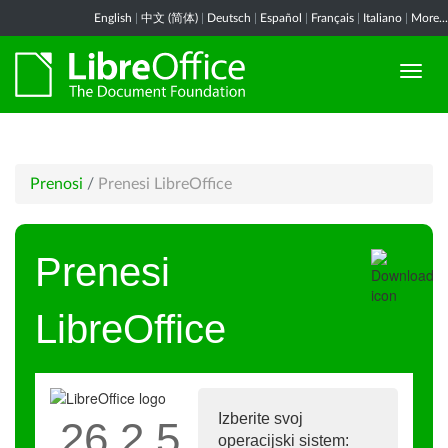
English
|
中文 (简体)
|
Deutsch
|
Español
|
Français
|
Italiano
|
More...
Prenosi
/
Prenesi LibreOffice
Prenesi
LibreOffice
Izberite svoj
26.2.5
operacijski sistem: