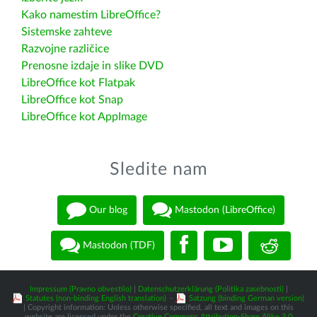
Kako namestim LibreOffice?
Sistemske zahteve
Razvojne različice
Prenosne izdaje in slike DVD
LibreOffice kot Flatpak
LibreOffice kot Snap
LibreOffice kot AppImage
Sledite nam
Our blog
Mastodon (LibreOffice)
Mastodon (TDF)
Impressum (Pravno obvestilo)
|
Datenschutzerklärung (Politika zasebnosti)
|
Statutes (non-binding English translation)
-
Satzung (binding German version)
| Copyright information: Unless otherwise specified, all text and images on this
website are licensed under the
Creative Commons Attribution-Share Alike 3.0