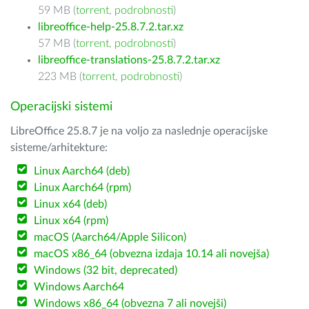
59 MB (
torrent
,
podrobnosti
)
libreoffice-help-25.8.7.2.tar.xz
57 MB (
torrent
,
podrobnosti
)
libreoffice-translations-25.8.7.2.tar.xz
223 MB (
torrent
,
podrobnosti
)
Operacijski sistemi
LibreOffice 25.8.7 je na voljo za naslednje operacijske
sisteme/arhitekture:
Linux Aarch64 (deb)
Linux Aarch64 (rpm)
Linux x64 (deb)
Linux x64 (rpm)
macOS (Aarch64/Apple Silicon)
macOS x86_64 (obvezna izdaja 10.14 ali novejša)
Windows (32 bit, deprecated)
Windows Aarch64
Windows x86_64 (obvezna 7 ali novejši)