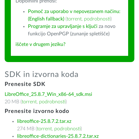
Dopolnilni prenosi:
Pomoč za uporabo v nepovezanem načinu:
(English fallback)
(
torrent
,
podrobnosti
)
Programje za upravljanje s ključi
za novo
funkcijo OpenPGP (zunanje spletišče)
iščete v drugem jeziku?
SDK in izvorna koda
Prenesite SDK
LibreOffice_25.8.7_Win_x86-64_sdk.msi
20 MB (
torrent
,
podrobnosti
)
Prenesite izvorno kodo
libreoffice-25.8.7.2.tar.xz
274 MB (
torrent
,
podrobnosti
)
libreoffice-dictionaries-25.8.7.2.tar.xz