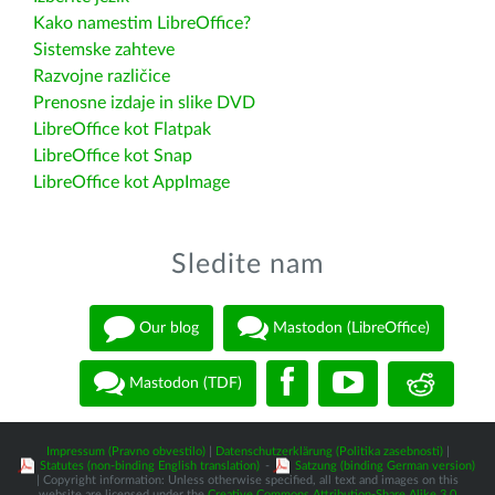
Kako namestim LibreOffice?
Sistemske zahteve
Razvojne različice
Prenosne izdaje in slike DVD
LibreOffice kot Flatpak
LibreOffice kot Snap
LibreOffice kot AppImage
Sledite nam
Our blog
Mastodon (LibreOffice)
Mastodon (TDF)
Impressum (Pravno obvestilo)
|
Datenschutzerklärung (Politika zasebnosti)
|
Statutes (non-binding English translation)
-
Satzung (binding German version)
| Copyright information: Unless otherwise specified, all text and images on this
website are licensed under the
Creative Commons Attribution-Share Alike 3.0