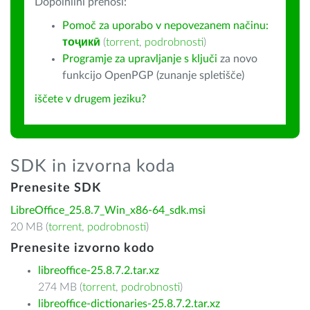
Dopolnilni prenosi:
Pomoč za uporabo v nepovezanem načinu:
тоҷикӣ
(
torrent
,
podrobnosti
)
Programje za upravljanje s ključi
za novo
funkcijo OpenPGP (zunanje spletišče)
iščete v drugem jeziku?
SDK in izvorna koda
Prenesite SDK
LibreOffice_25.8.7_Win_x86-64_sdk.msi
20 MB (
torrent
,
podrobnosti
)
Prenesite izvorno kodo
libreoffice-25.8.7.2.tar.xz
274 MB (
torrent
,
podrobnosti
)
libreoffice-dictionaries-25.8.7.2.tar.xz