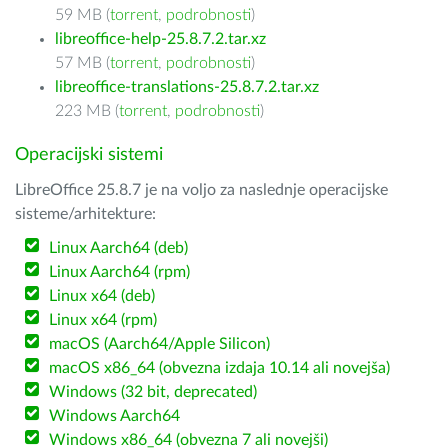
59 MB (
torrent
,
podrobnosti
)
libreoffice-help-25.8.7.2.tar.xz
57 MB (
torrent
,
podrobnosti
)
libreoffice-translations-25.8.7.2.tar.xz
223 MB (
torrent
,
podrobnosti
)
Operacijski sistemi
LibreOffice 25.8.7 je na voljo za naslednje operacijske
sisteme/arhitekture:
Linux Aarch64 (deb)
Linux Aarch64 (rpm)
Linux x64 (deb)
Linux x64 (rpm)
macOS (Aarch64/Apple Silicon)
macOS x86_64 (obvezna izdaja 10.14 ali novejša)
Windows (32 bit, deprecated)
Windows Aarch64
Windows x86_64 (obvezna 7 ali novejši)