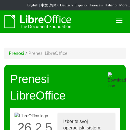
English
|
中文 (简体)
|
Deutsch
|
Español
|
Français
|
Italiano
|
More...
Prenosi
/
Prenesi LibreOffice
Prenesi
LibreOffice
Izberite svoj
26.2.5
operacijski sistem: