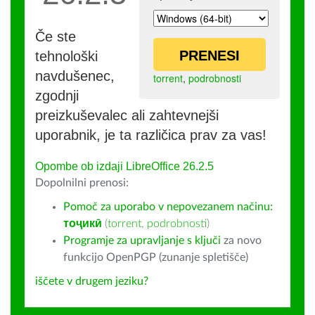
Če ste
PRENESI
tehnološki
navdušenec,
torrent
,
podrobnosti
zgodnji
preizkuševalec ali zahtevnejši
uporabnik, je ta različica prav za vas!
Opombe ob izdaji LibreOffice 26.2.5
Dopolnilni prenosi:
Pomoč za uporabo v nepovezanem načinu:
тоҷикӣ
(
torrent
,
podrobnosti
)
Programje za upravljanje s ključi
za novo
funkcijo OpenPGP (zunanje spletišče)
iščete v drugem jeziku?