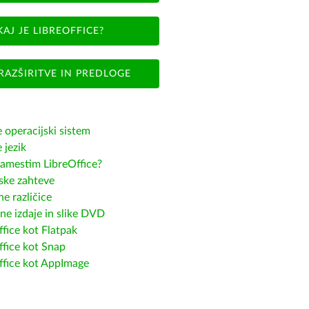
KAJ JE LIBREOFFICE?
RAZŠIRITVE IN PREDLOGE
e operacijski sistem
e jezik
amestim LibreOffice?
ske zahteve
e različice
ne izdaje in slike DVD
fice kot Flatpak
ffice kot Snap
ffice kot AppImage