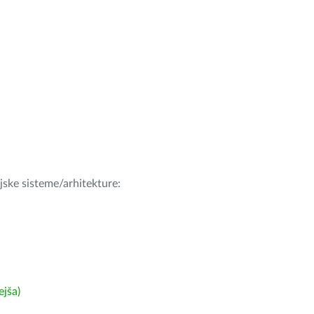
ijske sisteme/arhitekture:
ejša)