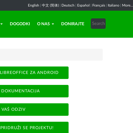
English
|
中文 (简体)
|
Deutsch
|
Español
|
Français
|
Italiano
|
More...
DOGODKI
O NAS
DONIRAJTE
LIBREOFFICE ZA ANDROID
DOKUMENTACIJA
VAŠ ODZIV
PRIDRUŽI SE PROJEKTU!