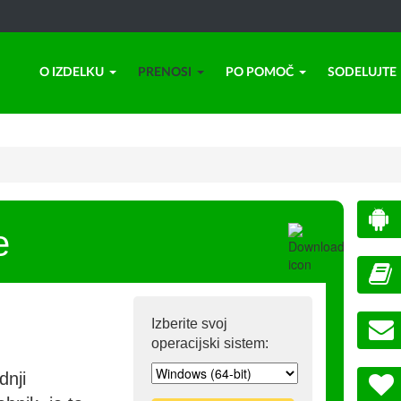
O IZDELKU
PRENOSI
PO POMOČ
SODELUJTE
e
Izberite svoj
operacijski sistem:
dnji