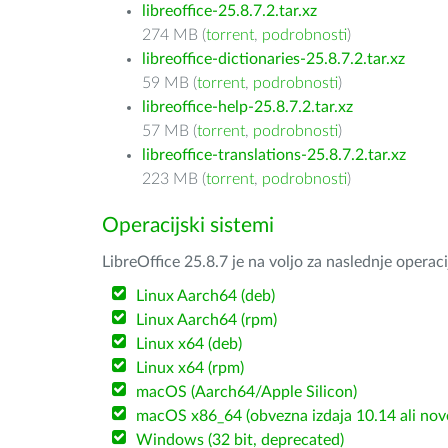
libreoffice-25.8.7.2.tar.xz
274 MB (
torrent
,
podrobnosti
)
libreoffice-dictionaries-25.8.7.2.tar.xz
59 MB (
torrent
,
podrobnosti
)
libreoffice-help-25.8.7.2.tar.xz
57 MB (
torrent
,
podrobnosti
)
libreoffice-translations-25.8.7.2.tar.xz
223 MB (
torrent
,
podrobnosti
)
Operacijski sistemi
LibreOffice 25.8.7 je na voljo za naslednje operac
Linux Aarch64 (deb)
Linux Aarch64 (rpm)
Linux x64 (deb)
Linux x64 (rpm)
macOS (Aarch64/Apple Silicon)
macOS x86_64 (obvezna izdaja 10.14 ali nov
Windows (32 bit, deprecated)