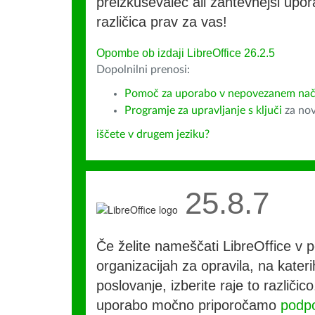
preizkuševalec ali zahtevnejši upora
različica prav za vas!
Opombe ob izdaji LibreOffice 26.2.5
Dopolnilni prenosi:
Pomoč za uporabo v nepovezanem nač
Programje za upravljanje s ključi
za nov
iščete v drugem jeziku?
25.8.7
Če želite nameščati LibreOffice v po
organizacijah za opravila, na kateri
poslovanje, izberite raje to različi
uporabo močno priporočamo
podpo