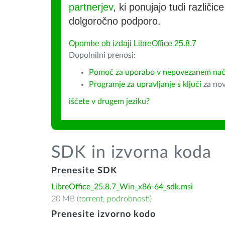
partnerjev
, ki ponujajo tudi različic
dolgoročno podporo.
Opombe ob izdaji LibreOffice 25.8.7
Dopolnilni prenosi:
Pomoč za uporabo v nepovezanem nač
Programje za upravljanje s ključi
za nov
iščete v drugem jeziku?
SDK in izvorna koda
Prenesite SDK
LibreOffice_25.8.7_Win_x86-64_sdk.msi
20 MB (
torrent
,
podrobnosti
)
Prenesite izvorno kodo