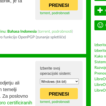
bnik, je ta
PRENESI
torrent
,
podrobnosti
inu:
Bahasa Indonesia
(
torrent
,
podrobnosti
)
o funkcijo OpenPGP (zunanje spletišče)
Izberit
Izberit
Kako n
Sistem
Razvojn
Izberite svoj
operacijski sistem:
Prenos
LibreOf
djetju ali
LibreO
h temelji
LibreO
PRENESI
co. Za poslovno
torrent
,
podrobnosti
ro certificiranih