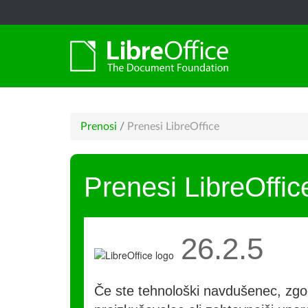
Prenosi
/
Prenesi LibreOffice
Prenesi LibreOffic
26.2.5
Če ste tehnološki navdušenec, zgo