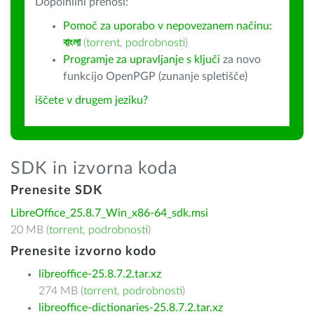
Dopolnilni prenosi:
Pomoč za uporabo v nepovezanem načinu:
বাংলা
(
torrent
,
podrobnosti
)
Programje za upravljanje s ključi
za novo
funkcijo OpenPGP (zunanje spletišče)
iščete v drugem jeziku?
SDK in izvorna koda
Prenesite SDK
LibreOffice_25.8.7_Win_x86-64_sdk.msi
20 MB (
torrent
,
podrobnosti
)
Prenesite izvorno kodo
libreoffice-25.8.7.2.tar.xz
274 MB (
torrent
,
podrobnosti
)
libreoffice-dictionaries-25.8.7.2.tar.xz