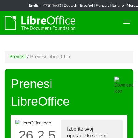
English
|
中文 (简体)
|
Deutsch
|
Español
|
Français
|
Italiano
|
More...
Prenosi
/
Prenesi LibreOffice
Prenesi
LibreOffice
Izberite svoj
26.2.5
operacijski sistem: