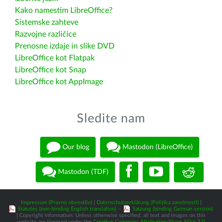
Kako namestim LibreOffice?
Sistemske zahteve
Razvojne različice
Prenosne izdaje in slike DVD
LibreOffice kot Flatpak
LibreOffice kot Snap
LibreOffice kot AppImage
Sledite nam
Our blog
Mastodon (LibreOffice)
Mastodon (TDF)
Impressum (Pravno obvestilo)
|
Datenschutzerklärung (Politika zasebnosti)
|
Statutes (non-binding English translation)
-
Satzung (binding German version)
| Copyright information: Unless otherwise specified, all text and images on this
website are licensed under the
Creative Commons Attribution-Share Alike 3.0