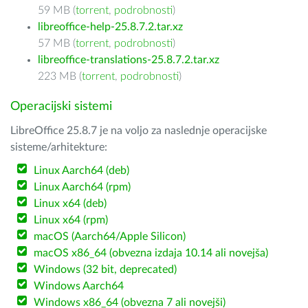
59 MB (
torrent
,
podrobnosti
)
libreoffice-help-25.8.7.2.tar.xz
57 MB (
torrent
,
podrobnosti
)
libreoffice-translations-25.8.7.2.tar.xz
223 MB (
torrent
,
podrobnosti
)
Operacijski sistemi
LibreOffice 25.8.7 je na voljo za naslednje operacijske
sisteme/arhitekture:
Linux Aarch64 (deb)
Linux Aarch64 (rpm)
Linux x64 (deb)
Linux x64 (rpm)
macOS (Aarch64/Apple Silicon)
macOS x86_64 (obvezna izdaja 10.14 ali novejša)
Windows (32 bit, deprecated)
Windows Aarch64
Windows x86_64 (obvezna 7 ali novejši)