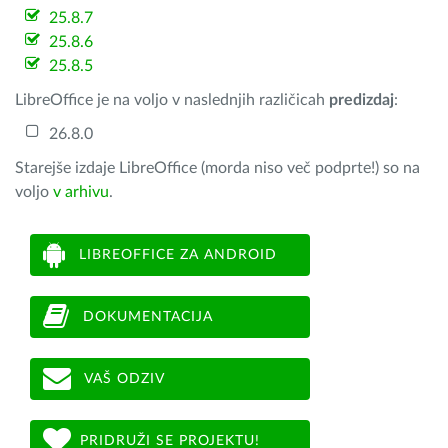
25.8.7
25.8.6
25.8.5
LibreOffice je na voljo v naslednjih različicah
predizdaj
:
26.8.0
Starejše izdaje LibreOffice (morda niso več podprte!) so na
voljo
v arhivu
.
LIBREOFFICE ZA ANDROID
DOKUMENTACIJA
VAŠ ODZIV
PRIDRUŽI SE PROJEKTU!