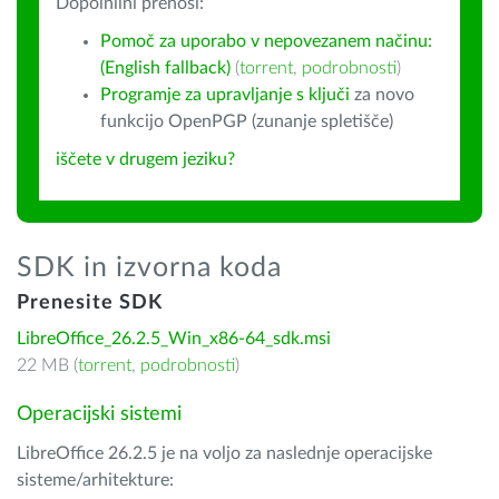
Dopolnilni prenosi:
Pomoč za uporabo v nepovezanem načinu:
(English fallback)
(
torrent
,
podrobnosti
)
Programje za upravljanje s ključi
za novo
funkcijo OpenPGP (zunanje spletišče)
iščete v drugem jeziku?
SDK in izvorna koda
Prenesite SDK
LibreOffice_26.2.5_Win_x86-64_sdk.msi
22 MB (
torrent
,
podrobnosti
)
Operacijski sistemi
LibreOffice 26.2.5 je na voljo za naslednje operacijske
sisteme/arhitekture: