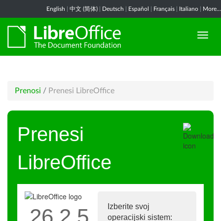
English
|
中文 (简体)
|
Deutsch
|
Español
|
Français
|
Italiano
|
More...
Prenosi
/
Prenesi LibreOffice
Prenesi
LibreOffice
Izberite svoj
26.2.5
operacijski sistem: