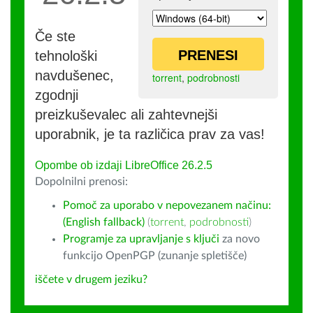
Če ste
PRENESI
tehnološki
navdušenec,
torrent
,
podrobnosti
zgodnji
preizkuševalec ali zahtevnejši
uporabnik, je ta različica prav za vas!
Opombe ob izdaji LibreOffice 26.2.5
Dopolnilni prenosi:
Pomoč za uporabo v nepovezanem načinu:
(English fallback)
(
torrent
,
podrobnosti
)
Programje za upravljanje s ključi
za novo
funkcijo OpenPGP (zunanje spletišče)
iščete v drugem jeziku?