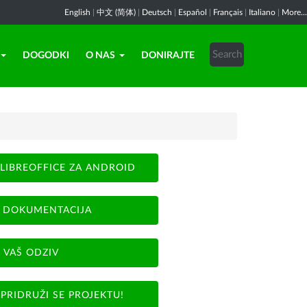
English
|
中文 (简体)
|
Deutsch
|
Español
|
Français
|
Italiano
|
More...
DOGODKI
O NAS
DONIRAJTE
LIBREOFFICE ZA ANDROID
DOKUMENTACIJA
VAŠ ODZIV
PRIDRUŽI SE PROJEKTU!