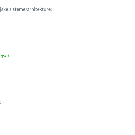
ijske sisteme/arhitekture:
ejša)
: