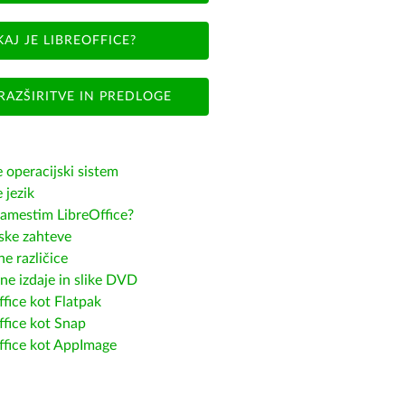
KAJ JE LIBREOFFICE?
RAZŠIRITVE IN PREDLOGE
e operacijski sistem
e jezik
amestim LibreOffice?
ske zahteve
e različice
ne izdaje in slike DVD
fice kot Flatpak
ffice kot Snap
ffice kot AppImage