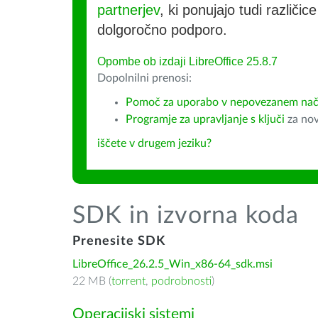
partnerjev
, ki ponujajo tudi različic
dolgoročno podporo.
Opombe ob izdaji LibreOffice 25.8.7
Dopolnilni prenosi:
Pomoč za uporabo v nepovezanem način
Programje za upravljanje s ključi
za nov
iščete v drugem jeziku?
SDK in izvorna koda
Prenesite SDK
LibreOffice_26.2.5_Win_x86-64_sdk.msi
22 MB (
torrent
,
podrobnosti
)
Operacijski sistemi