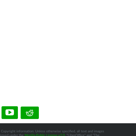
 Copyright information: Unless otherwise specified, all text and images
icensed under the
Mozilla Public License v2.0
. “LibreOffice” and “The