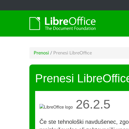
Prenosi
/
Prenesi LibreOffice
Prenesi LibreOffic
26.2.5
Če ste tehnološki navdušenec, zgo