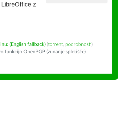
e LibreOffice z
u: (English fallback)
(
torrent
,
podrobnosti
)
o funkcijo OpenPGP (zunanje spletišče)