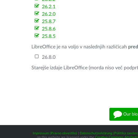
26.2.1
26.2.0
25.8.7
25.8.6
25.8.5
LibreOffice je na voljo v naslednjih različicah
pred
26.8.0
Starejše izdaje LibreOffice (morda niso več podprt
Our blo
Impressum (Pravno obvestilo)
|
Datenschutzerklärung (Politika zasebno
on this website are licensed under the
Creative Commons Attributio