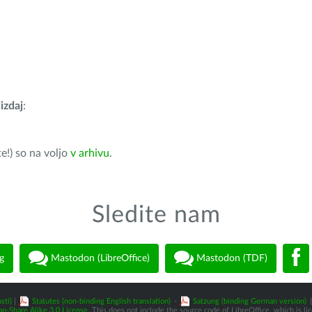
izdaj
:
e!) so na voljo
v arhivu
.
Sledite nam
g
Mastodon (LibreOffice)
Mastodon (TDF)
sti)
|
Statutes (non-binding English translation)
-
Satzung (binding German version)
|
n-Share Alike 3.0 License
. This does not include the source code of LibreOffice, which is l