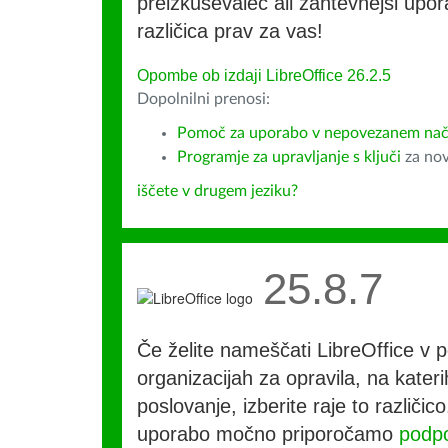
preizkuševalec ali zahtevnejši upora
različica prav za vas!
Opombe ob izdaji LibreOffice 26.2.5
Dopolnilni prenosi:
Pomoč za uporabo v nepovezanem način
Programje za upravljanje s ključi
za nov
iščete v drugem jeziku?
25.8.7
Če želite nameščati LibreOffice v po
organizacijah za opravila, na kateri
poslovanje, izberite raje to različi
uporabo močno priporočamo
podpo