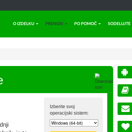
O IZDELKU
PRENOSI
PO POMOČ
SODELUJTE
e
Izberite svoj
operacijski sistem:
dnji