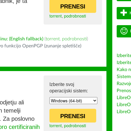
bnik, je ta
PRENESI
torrent
,
podrobnosti
u: (English fallback)
(
torrent
,
podrobnosti
)
o funkcijo OpenPGP (zunanje spletišče)
Izberit
Izberit
Kako n
Sistem
Razvojn
Izberite svoj
operacijski sistem:
Prenos
LibreOf
djetju ali
LibreO
h temelji
LibreO
PRENESI
co. Za poslovno
torrent
,
podrobnosti
ro certificiranih