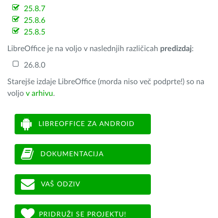
25.8.7
25.8.6
25.8.5
LibreOffice je na voljo v naslednjih različicah
predizdaj
:
26.8.0
Starejše izdaje LibreOffice (morda niso več podprte!) so na
voljo
v arhivu
.
LIBREOFFICE ZA ANDROID
DOKUMENTACIJA
VAŠ ODZIV
PRIDRUŽI SE PROJEKTU!