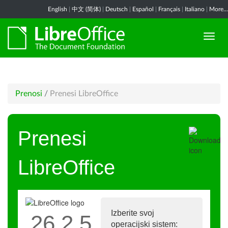
English
|
中文 (简体)
|
Deutsch
|
Español
|
Français
|
Italiano
|
More...
Prenosi
/
Prenesi LibreOffice
Prenesi
LibreOffice
Izberite svoj
26.2.5
operacijski sistem: