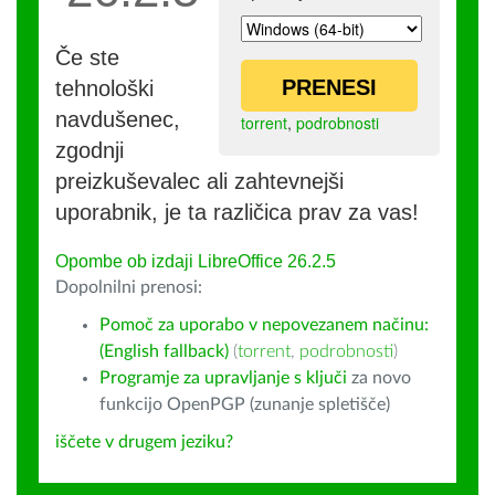
Če ste
PRENESI
tehnološki
navdušenec,
torrent
,
podrobnosti
zgodnji
preizkuševalec ali zahtevnejši
uporabnik, je ta različica prav za vas!
Opombe ob izdaji LibreOffice 26.2.5
Dopolnilni prenosi:
Pomoč za uporabo v nepovezanem načinu:
(English fallback)
(
torrent
,
podrobnosti
)
Programje za upravljanje s ključi
za novo
funkcijo OpenPGP (zunanje spletišče)
iščete v drugem jeziku?