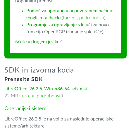
Dopolnilni prenosi:
Pomoč za uporabo v nepovezanem načinu:
(English fallback)
(
torrent
,
podrobnosti
)
Programje za upravljanje s ključi
za novo
funkcijo OpenPGP (zunanje spletišče)
iščete v drugem jeziku?
SDK in izvorna koda
Prenesite SDK
LibreOffice_26.2.5_Win_x86-64_sdk.msi
22 MB (
torrent
,
podrobnosti
)
Operacijski sistemi
LibreOffice 26.2.5 je na voljo za naslednje operacijske
sisteme/arhitekture: