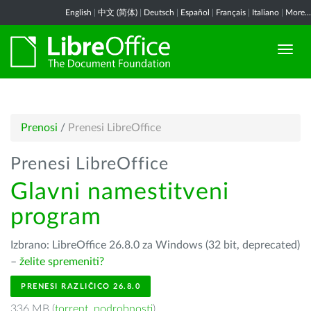
English
|
中文 (简体)
|
Deutsch
|
Español
|
Français
|
Italiano
|
More...
Prenosi
/
Prenesi LibreOffice
Prenesi LibreOffice
Glavni namestitveni
program
Izbrano: LibreOffice 26.8.0 za Windows (32 bit, deprecated)
–
želite spremeniti?
PRENESI RAZLIČICO 26.8.0
336 MB (
torrent
,
podrobnosti
)