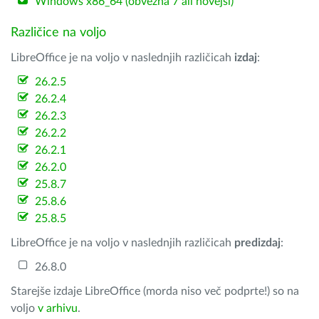
Windows x86_64 (obvezna 7 ali novejši)
Različice na voljo
LibreOffice je na voljo v naslednjih različicah
izdaj
:
26.2.5
26.2.4
26.2.3
26.2.2
26.2.1
26.2.0
25.8.7
25.8.6
25.8.5
LibreOffice je na voljo v naslednjih različicah
predizdaj
:
26.8.0
Starejše izdaje LibreOffice (morda niso več podprte!) so na
voljo
v arhivu
.