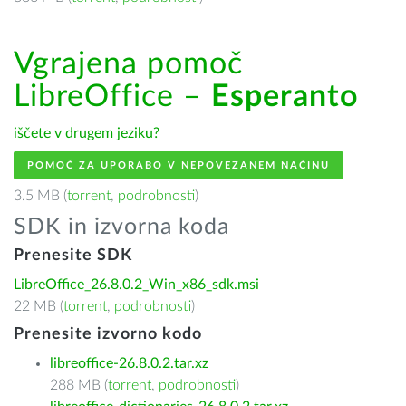
Vgrajena pomoč
LibreOffice –
Esperanto
iščete v drugem jeziku?
POMOČ ZA UPORABO V NEPOVEZANEM NAČINU
3.5 MB (
torrent
,
podrobnosti
)
SDK in izvorna koda
Prenesite SDK
LibreOffice_26.8.0.2_Win_x86_sdk.msi
22 MB (
torrent
,
podrobnosti
)
Prenesite izvorno kodo
libreoffice-26.8.0.2.tar.xz
288 MB (
torrent
,
podrobnosti
)