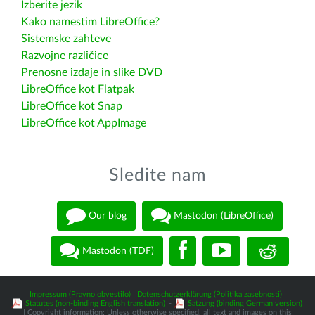
Izberite jezik
Kako namestim LibreOffice?
Sistemske zahteve
Razvojne različice
Prenosne izdaje in slike DVD
LibreOffice kot Flatpak
LibreOffice kot Snap
LibreOffice kot AppImage
Sledite nam
Our blog
Mastodon (LibreOffice)
Mastodon (TDF)
Impressum (Pravno obvestilo)
|
Datenschutzerklärung (Politika zasebnosti)
|
Statutes (non-binding English translation)
-
Satzung (binding German version)
| Copyright information: Unless otherwise specified, all text and images on this