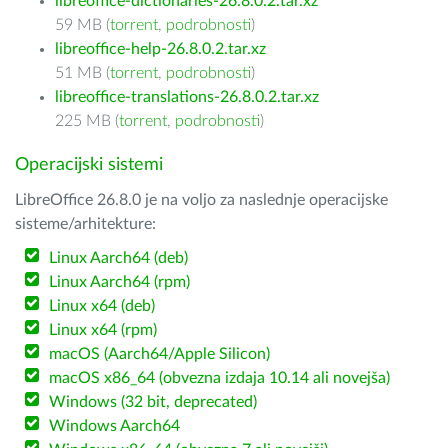
libreoffice-dictionaries-26.8.0.2.tar.xz
59 MB (
torrent
,
podrobnosti
)
libreoffice-help-26.8.0.2.tar.xz
51 MB (
torrent
,
podrobnosti
)
libreoffice-translations-26.8.0.2.tar.xz
225 MB (
torrent
,
podrobnosti
)
Operacijski sistemi
LibreOffice 26.8.0 je na voljo za naslednje operacijske
sisteme/arhitekture:
Linux Aarch64 (deb)
Linux Aarch64 (rpm)
Linux x64 (deb)
Linux x64 (rpm)
macOS (Aarch64/Apple Silicon)
macOS x86_64 (obvezna izdaja 10.14 ali novejša)
Windows (32 bit, deprecated)
Windows Aarch64