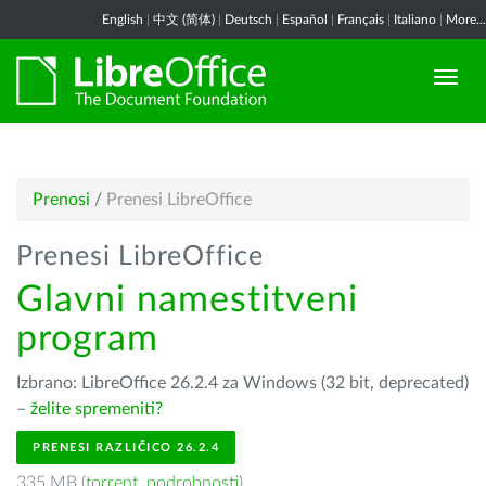
English
|
中文 (简体)
|
Deutsch
|
Español
|
Français
|
Italiano
|
More...
Prenosi
/
Prenesi LibreOffice
Prenesi LibreOffice
Glavni namestitveni
program
Izbrano: LibreOffice 26.2.4 za Windows (32 bit, deprecated)
–
želite spremeniti?
PRENESI RAZLIČICO 26.2.4
335 MB (
torrent
,
podrobnosti
)