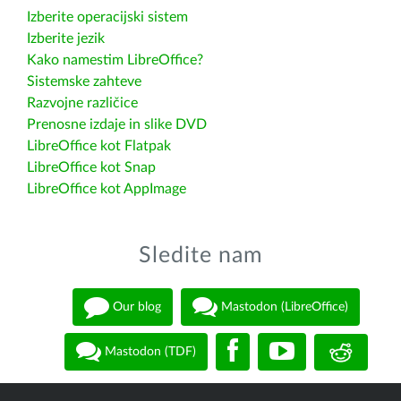
Izberite operacijski sistem
Izberite jezik
Kako namestim LibreOffice?
Sistemske zahteve
Razvojne različice
Prenosne izdaje in slike DVD
LibreOffice kot Flatpak
LibreOffice kot Snap
LibreOffice kot AppImage
Sledite nam
Our blog
Mastodon (LibreOffice)
Mastodon (TDF)