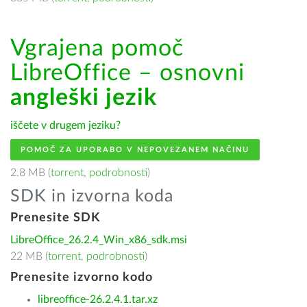
Vgrajena pomoč
LibreOffice – osnovni
angleški jezik
iščete v drugem jeziku?
POMOČ ZA UPORABO V NEPOVEZANEM NAČINU
2.8 MB (
torrent
,
podrobnosti
)
SDK in izvorna koda
Prenesite SDK
LibreOffice_26.2.4_Win_x86_sdk.msi
22 MB (
torrent
,
podrobnosti
)
Prenesite izvorno kodo
libreoffice-26.2.4.1.tar.xz