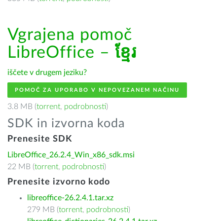
Vgrajena pomoč
LibreOffice –
ខ្មែរ
iščete v drugem jeziku?
POMOČ ZA UPORABO V NEPOVEZANEM NAČINU
3.8 MB (
torrent
,
podrobnosti
)
SDK in izvorna koda
Prenesite SDK
LibreOffice_26.2.4_Win_x86_sdk.msi
22 MB (
torrent
,
podrobnosti
)
Prenesite izvorno kodo
libreoffice-26.2.4.1.tar.xz
279 MB (
torrent
,
podrobnosti
)