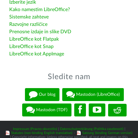
Izberite jezik
Kako namestim LibreOffice?
Sistemske zahteve
Razvojne različice
Prenosne izdaje in slike DVD
LibreOffice kot Flatpak
LibreOffice kot Snap
LibreOffice kot AppImage
Sledite nam
Our blog
Mastodon (LibreOffice)
Mastodon (TDF)
Impressum (Pravno obvestilo)
|
Datenschutzerklärung (Politika zasebnosti)
|
Statutes (non-binding English translation)
-
Satzung (binding German version)
| Copyright information: Unless otherwise specified, all text and images on this