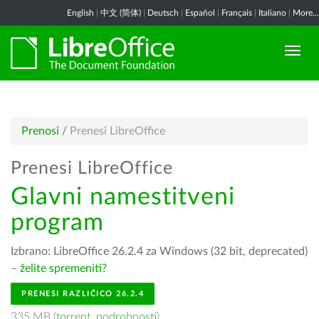
English
|
中文 (简体)
|
Deutsch
|
Español
|
Français
|
Italiano
|
More...
Prenosi
/
Prenesi LibreOffice
Prenesi LibreOffice
Glavni namestitveni
program
Izbrano: LibreOffice 26.2.4 za Windows (32 bit, deprecated)
–
želite spremeniti?
PRENESI RAZLIČICO 26.2.4
335 MB (
torrent
,
podrobnosti
)