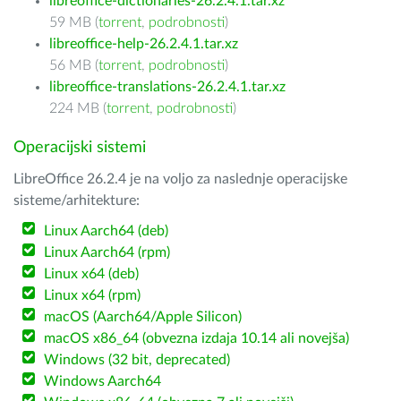
libreoffice-dictionaries-26.2.4.1.tar.xz
59 MB (
torrent
,
podrobnosti
)
libreoffice-help-26.2.4.1.tar.xz
56 MB (
torrent
,
podrobnosti
)
libreoffice-translations-26.2.4.1.tar.xz
224 MB (
torrent
,
podrobnosti
)
Operacijski sistemi
LibreOffice 26.2.4 je na voljo za naslednje operacijske
sisteme/arhitekture:
Linux Aarch64 (deb)
Linux Aarch64 (rpm)
Linux x64 (deb)
Linux x64 (rpm)
macOS (Aarch64/Apple Silicon)
macOS x86_64 (obvezna izdaja 10.14 ali novejša)
Windows (32 bit, deprecated)
Windows Aarch64