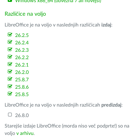
Windows x86_64 (obvezna 7 ali novejši)
Različice na voljo
LibreOffice je na voljo v naslednjih različicah
izdaj
:
26.2.5
26.2.4
26.2.3
26.2.2
26.2.1
26.2.0
25.8.7
25.8.6
25.8.5
LibreOffice je na voljo v naslednjih različicah
predizdaj
:
26.8.0
Starejše izdaje LibreOffice (morda niso več podprte!) so na
voljo
v arhivu
.