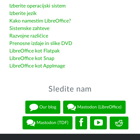
Izberite operacijski sistem
Izberite jezik
Kako namestim LibreOffice?
Sistemske zahteve
Razvojne različice
Prenosne izdaje in slike DVD
LibreOffice kot Flatpak
LibreOffice kot Snap
LibreOffice kot AppImage
Sledite nam
Our blog
Mastodon (LibreOffice)
Mastodon (TDF)