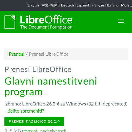
English
|
中文 (简体)
|
Deutsch
|
Español
|
Français
|
Italiano
|
More...
Prenosi
/
Prenesi LibreOffice
Prenesi LibreOffice
Glavni namestitveni
program
Izbrano: LibreOffice 26.2.4 za Windows (32 bit, deprecated)
–
želite spremeniti?
PRENESI RAZLIČICO 26.2.4
335 MB (
torrent
,
podrobnosti
)