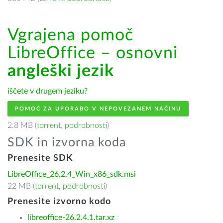
Vgrajena pomoč
LibreOffice – osnovni
angleški jezik
iščete v drugem jeziku?
POMOČ ZA UPORABO V NEPOVEZANEM NAČINU
2.8 MB (
torrent
,
podrobnosti
)
SDK in izvorna koda
Prenesite SDK
LibreOffice_26.2.4_Win_x86_sdk.msi
22 MB (
torrent
,
podrobnosti
)
Prenesite izvorno kodo
libreoffice-26.2.4.1.tar.xz