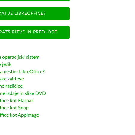
KAJ JE LIBREOFFICE?
RAZŠIRITVE IN PREDLOGE
e operacijski sistem
e jezik
amestim LibreOffice?
ske zahteve
e različice
ne izdaje in slike DVD
fice kot Flatpak
ffice kot Snap
ffice kot AppImage