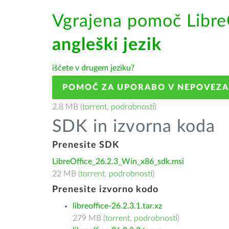
Vgrajena pomoč Libre
angleški jezik
iščete v drugem jeziku?
POMOČ ZA UPORABO V NEPOVEZ
2.8 MB (
torrent
,
podrobnosti
)
SDK in izvorna koda
Prenesite SDK
LibreOffice_26.2.3_Win_x86_sdk.msi
22 MB (
torrent
,
podrobnosti
)
Prenesite izvorno kodo
libreoffice-26.2.3.1.tar.xz
279 MB (
torrent
,
podrobnosti
)