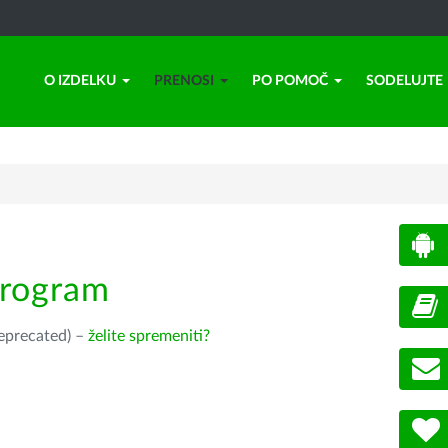
O IZDELKU
PRENOSI
PO POMOČ
SODELUJTE
program
deprecated) –
želite spremeniti?