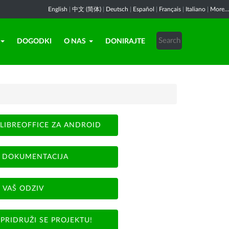
English
|
中文 (简体)
|
Deutsch
|
Español
|
Français
|
Italiano
|
More...
DOGODKI
O NAS
DONIRAJTE
LIBREOFFICE ZA ANDROID
DOKUMENTACIJA
VAŠ ODZIV
PRIDRUŽI SE PROJEKTU!