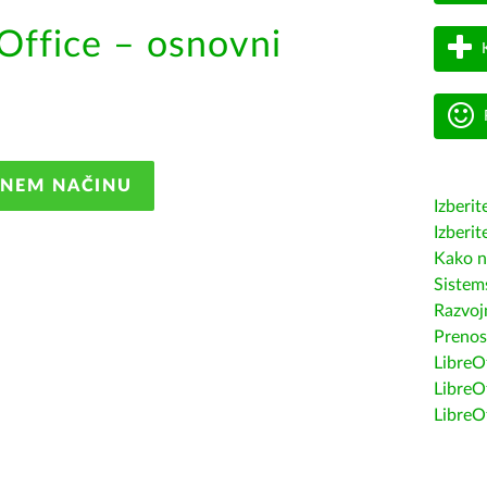
Office – osnovni
ANEM NAČINU
Izberit
Izberit
Kako n
Sistem
Razvojn
Prenos
LibreOf
LibreO
LibreO