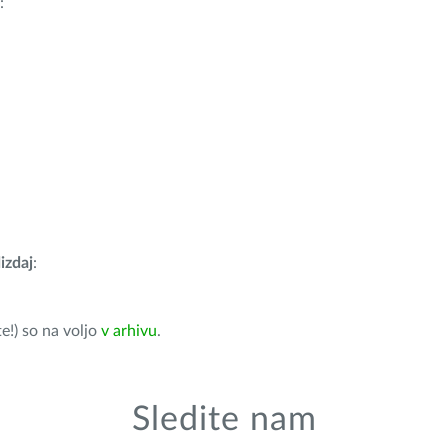
:
izdaj
:
e!) so na voljo
v arhivu
.
Sledite nam