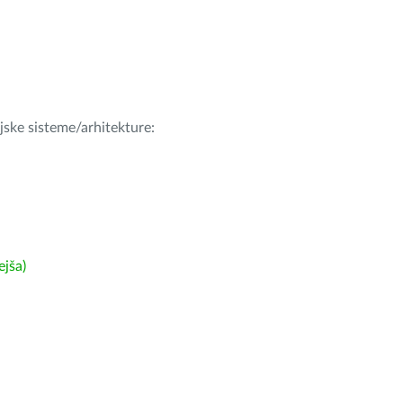
ijske sisteme/arhitekture:
ejša)