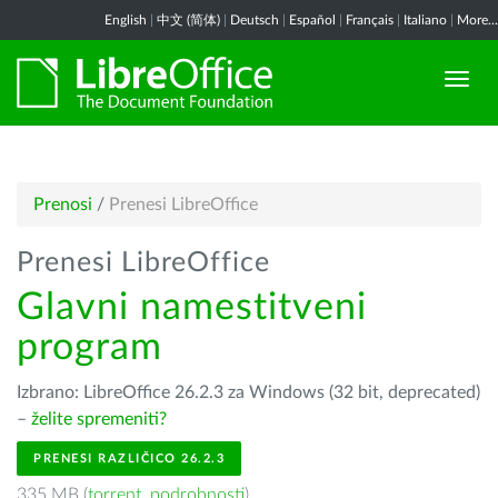
English
|
中文 (简体)
|
Deutsch
|
Español
|
Français
|
Italiano
|
More...
Prenosi
/
Prenesi LibreOffice
Prenesi LibreOffice
Glavni namestitveni
program
Izbrano: LibreOffice 26.2.3 za Windows (32 bit, deprecated)
–
želite spremeniti?
PRENESI RAZLIČICO 26.2.3
335 MB (
torrent
,
podrobnosti
)