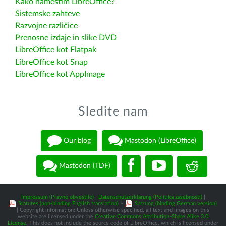
Kako namestim LibreOffice?
Sistemske zahteve
Razvojne različice
Prenosne izdaje in slike DVD
LibreOffice kot Flatpak
LibreOffice kot Snap
LibreOffice kot AppImage
Sledite nam
Our blog
Mastodon (LibreOffice)
Mastodon (TDF)
Impressum (Pravno obvestilo)
|
Datenschutzerklärung (Politika zasebnosti)
|
Statutes (non-binding English translation)
-
Satzung (binding German version)
| Copyright information: Unless otherwise specified, all text and images on this
website are licensed under the
Creative Commons Attribution-Share Alike 3.0
License
. This does not include the source code of LibreOffice, which is licensed under