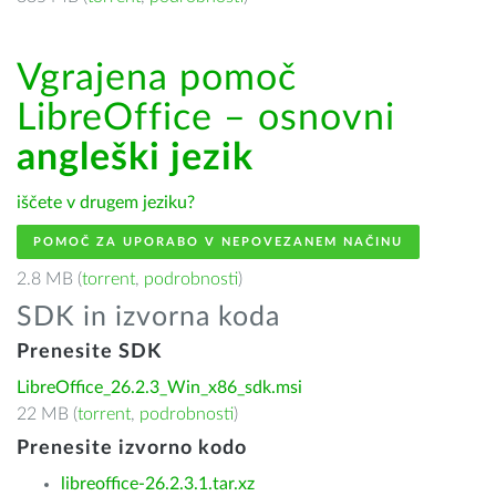
Vgrajena pomoč
LibreOffice – osnovni
angleški jezik
iščete v drugem jeziku?
POMOČ ZA UPORABO V NEPOVEZANEM NAČINU
2.8 MB (
torrent
,
podrobnosti
)
SDK in izvorna koda
Prenesite SDK
LibreOffice_26.2.3_Win_x86_sdk.msi
22 MB (
torrent
,
podrobnosti
)
Prenesite izvorno kodo
libreoffice-26.2.3.1.tar.xz