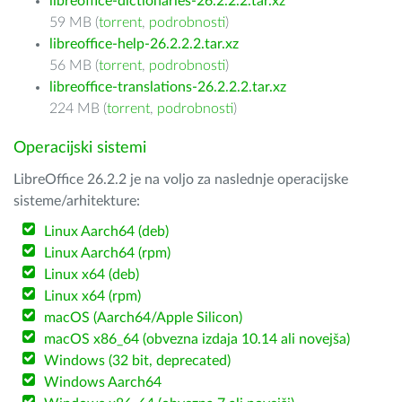
libreoffice-dictionaries-26.2.2.2.tar.xz
59 MB (
torrent
,
podrobnosti
)
libreoffice-help-26.2.2.2.tar.xz
56 MB (
torrent
,
podrobnosti
)
libreoffice-translations-26.2.2.2.tar.xz
224 MB (
torrent
,
podrobnosti
)
Operacijski sistemi
LibreOffice 26.2.2 je na voljo za naslednje operacijske
sisteme/arhitekture:
Linux Aarch64 (deb)
Linux Aarch64 (rpm)
Linux x64 (deb)
Linux x64 (rpm)
macOS (Aarch64/Apple Silicon)
macOS x86_64 (obvezna izdaja 10.14 ali novejša)
Windows (32 bit, deprecated)
Windows Aarch64