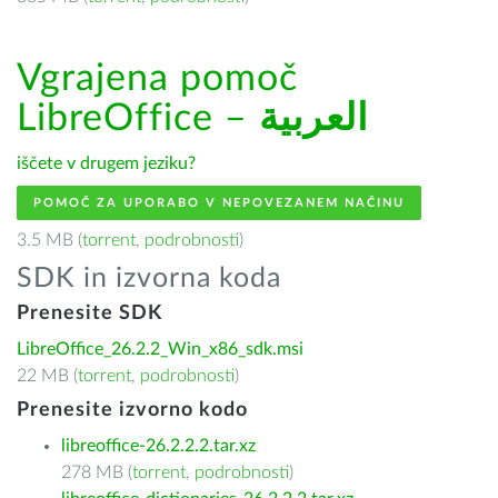
Vgrajena pomoč
LibreOffice –
العربية
iščete v drugem jeziku?
POMOČ ZA UPORABO V NEPOVEZANEM NAČINU
3.5 MB (
torrent
,
podrobnosti
)
SDK in izvorna koda
Prenesite SDK
LibreOffice_26.2.2_Win_x86_sdk.msi
22 MB (
torrent
,
podrobnosti
)
Prenesite izvorno kodo
libreoffice-26.2.2.2.tar.xz
278 MB (
torrent
,
podrobnosti
)