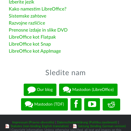
Izberite jezik
Kako namestim LibreOffice?
Sistemske zahteve
Razvojne različice
Prenosne izdaje in slike DVD
LibreOffice kot Flatpak
LibreOffice kot Snap
LibreOffice kot AppImage
Sledite nam
Our blog
Mastodon (LibreOffice)
Mastodon (TDF)
Impressum (Pravno obvestilo)
|
Datenschutzerklärung (Politika zasebnosti)
|
Statutes (non-binding English translation)
-
Satzung (binding German version)
| Copyright information: Unless otherwise specified, all text and images on this