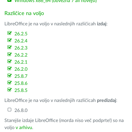
Windows x86_64 (obvezna 7 ali novejši)
Različice na voljo
LibreOffice je na voljo v naslednjih različicah
izdaj
:
26.2.5
26.2.4
26.2.3
26.2.2
26.2.1
26.2.0
25.8.7
25.8.6
25.8.5
LibreOffice je na voljo v naslednjih različicah
predizdaj
:
26.8.0
Starejše izdaje LibreOffice (morda niso več podprte!) so na
voljo
v arhivu
.