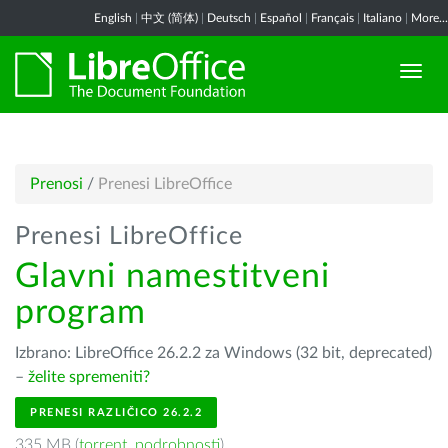
English
|
中文 (简体)
|
Deutsch
|
Español
|
Français
|
Italiano
|
More...
Prenosi
/
Prenesi LibreOffice
Prenesi LibreOffice
Glavni namestitveni
program
Izbrano: LibreOffice 26.2.2 za Windows (32 bit, deprecated)
–
želite spremeniti?
PRENESI RAZLIČICO 26.2.2
335 MB (
torrent
,
podrobnosti
)