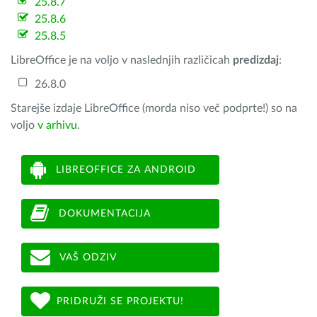
25.8.7
25.8.6
25.8.5
LibreOffice je na voljo v naslednjih različicah
predizdaj
:
26.8.0
Starejše izdaje LibreOffice (morda niso več podprte!) so na
voljo
v arhivu
.
LIBREOFFICE ZA ANDROID
DOKUMENTACIJA
VAŠ ODZIV
PRIDRUŽI SE PROJEKTU!