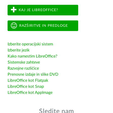
KAJ JE LIBREOFFICE?
RAZŠIRITVE IN PREDLOGE
Izberite operacijski sistem
Izberite jezik
Kako namestim LibreOffice?
Sistemske zahteve
Razvojne različice
Prenosne izdaje in slike DVD
LibreOffice kot Flatpak
LibreOffice kot Snap
LibreOffice kot AppImage
Sledite nam