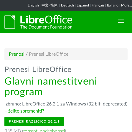
English
|
中文 (简体)
|
Deutsch
|
Español
|
Français
|
Italiano
|
More...
Prenosi
/
Prenesi LibreOffice
Prenesi LibreOffice
Glavni namestitveni
program
Izbrano: LibreOffice 26.2.1 za Windows (32 bit, deprecated)
–
želite spremeniti?
PRENESI RAZLIČICO 26.2.1
335 MB (
torrent
,
podrobnosti
)