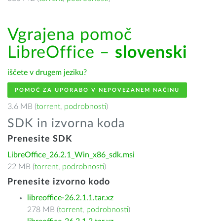
Vgrajena pomoč
LibreOffice –
slovenski
iščete v drugem jeziku?
POMOČ ZA UPORABO V NEPOVEZANEM NAČINU
3.6 MB (
torrent
,
podrobnosti
)
SDK in izvorna koda
Prenesite SDK
LibreOffice_26.2.1_Win_x86_sdk.msi
22 MB (
torrent
,
podrobnosti
)
Prenesite izvorno kodo
libreoffice-26.2.1.1.tar.xz
278 MB (
torrent
,
podrobnosti
)