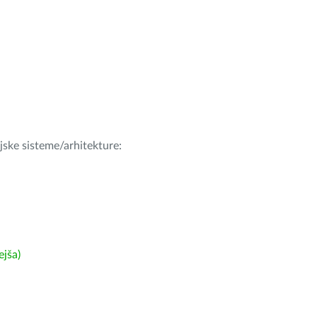
ijske sisteme/arhitekture:
ejša)