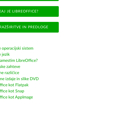
KAJ JE LIBREOFFICE?
RAZŠIRITVE IN PREDLOGE
e operacijski sistem
e jezik
amestim LibreOffice?
ske zahteve
e različice
ne izdaje in slike DVD
fice kot Flatpak
ffice kot Snap
ffice kot AppImage