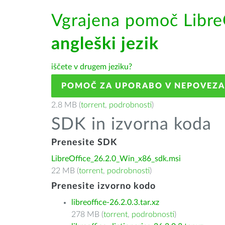
Vgrajena pomoč Libre
angleški jezik
iščete v drugem jeziku?
POMOČ ZA UPORABO V NEPOVEZ
2.8 MB (
torrent
,
podrobnosti
)
SDK in izvorna koda
Prenesite SDK
LibreOffice_26.2.0_Win_x86_sdk.msi
22 MB (
torrent
,
podrobnosti
)
Prenesite izvorno kodo
libreoffice-26.2.0.3.tar.xz
278 MB (
torrent
,
podrobnosti
)