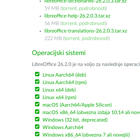
libreoffice-dictionaries-26.2.0.3.tar.xz
59 MB (
torrent
,
podrobnosti
)
libreoffice-help-26.2.0.3.tar.xz
56 MB (
torrent
,
podrobnosti
)
libreoffice-translations-26.2.0.3.tar.xz
222 MB (
torrent
,
podrobnosti
)
Operacijski sistemi
LibreOffice 26.2.0 je na voljo za naslednje operac
Linux Aarch64 (deb)
Linux Aarch64 (rpm)
Linux x64 (deb)
Linux x64 (rpm)
macOS (Aarch64/Apple Silicon)
macOS x86_64 (obvezna izdaja 10.14 ali nov
Windows (32 bit, deprecated)
Windows Aarch64
Windows x86_64 (obvezna 7 ali novejši)