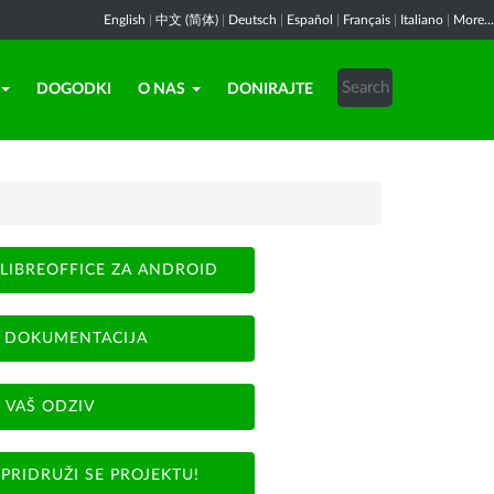
English
|
中文 (简体)
|
Deutsch
|
Español
|
Français
|
Italiano
|
More...
DOGODKI
O NAS
DONIRAJTE
LIBREOFFICE ZA ANDROID
DOKUMENTACIJA
VAŠ ODZIV
PRIDRUŽI SE PROJEKTU!