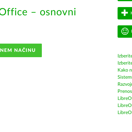
Office – osnovni
ANEM NAČINU
Izberit
Izberit
Kako n
Sistem
Razvojn
Prenos
LibreOf
LibreO
LibreO