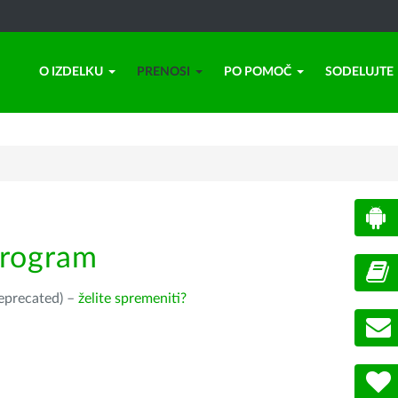
O IZDELKU
PRENOSI
PO POMOČ
SODELUJTE
program
deprecated) –
želite spremeniti?