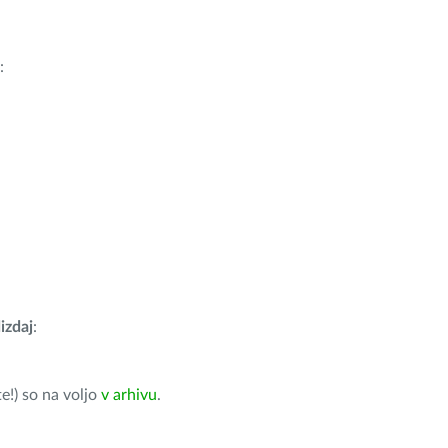
:
izdaj
:
e!) so na voljo
v arhivu
.