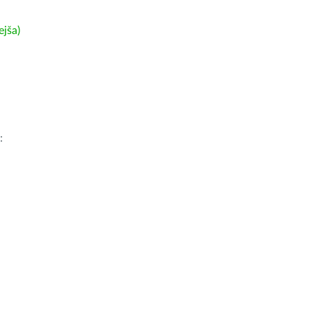
ejša)
: