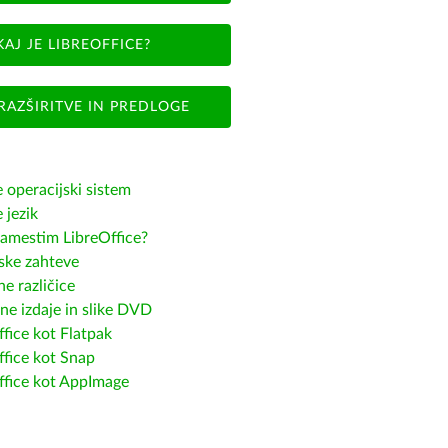
KAJ JE LIBREOFFICE?
RAZŠIRITVE IN PREDLOGE
e operacijski sistem
e jezik
amestim LibreOffice?
ske zahteve
e različice
ne izdaje in slike DVD
fice kot Flatpak
ffice kot Snap
ffice kot AppImage