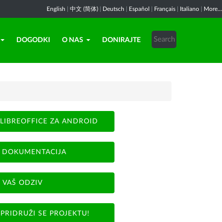
English
|
中文 (简体)
|
Deutsch
|
Español
|
Français
|
Italiano
|
More...
DOGODKI
O NAS
DONIRAJTE
LIBREOFFICE ZA ANDROID
DOKUMENTACIJA
VAŠ ODZIV
PRIDRUŽI SE PROJEKTU!