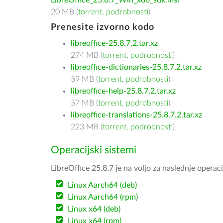
LibreOffice_25.8.7_Win_x86_sdk.msi
20 MB (
torrent
,
podrobnosti
)
Prenesite izvorno kodo
libreoffice-25.8.7.2.tar.xz
274 MB (
torrent
,
podrobnosti
)
libreoffice-dictionaries-25.8.7.2.tar.xz
59 MB (
torrent
,
podrobnosti
)
libreoffice-help-25.8.7.2.tar.xz
57 MB (
torrent
,
podrobnosti
)
libreoffice-translations-25.8.7.2.tar.xz
223 MB (
torrent
,
podrobnosti
)
Operacijski sistemi
LibreOffice 25.8.7 je na voljo za naslednje operac
Linux Aarch64 (deb)
Linux Aarch64 (rpm)
Linux x64 (deb)
Linux x64 (rpm)