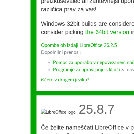
preizkuševalec ali zahtevnejši upora
različica prav za vas!
Windows 32bit builds are consider
consider picking
the 64bit version
i
Opombe ob izdaji LibreOffice 26.2.5
Dopolnilni prenosi:
Pomoč za uporabo v nepovezanem način
Programje za upravljanje s ključi
za nov
iščete v drugem jeziku?
25.8.7
Če želite nameščati LibreOffice v po