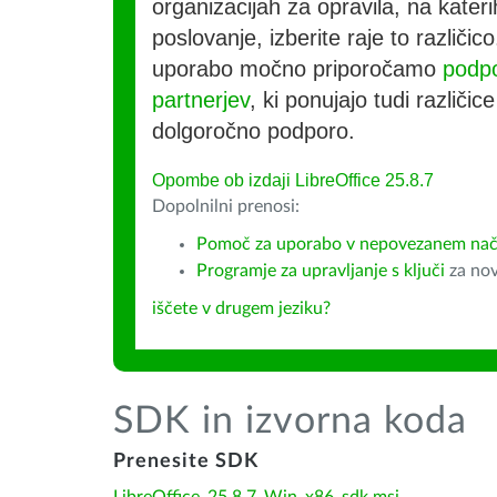
organizacijah za opravila, na kateri
poslovanje, izberite raje to različi
uporabo močno priporočamo
podpo
partnerjev
, ki ponujajo tudi različic
dolgoročno podporo.
Opombe ob izdaji LibreOffice 25.8.7
Dopolnilni prenosi:
Pomoč za uporabo v nepovezanem način
Programje za upravljanje s ključi
za nov
iščete v drugem jeziku?
SDK in izvorna koda
Prenesite SDK