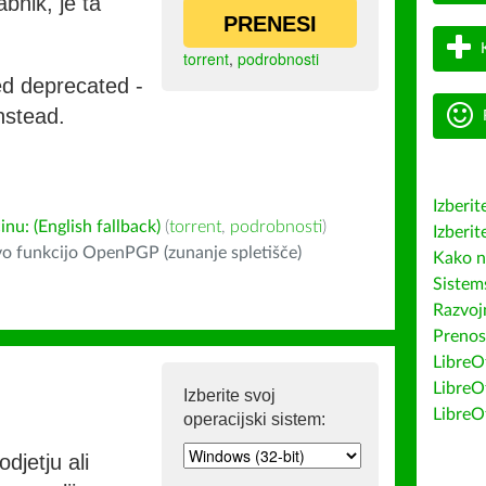
bnik, je ta
PRENESI
torrent
,
podrobnosti
ed deprecated -
nstead.
Izberit
u: (English fallback)
(
torrent
,
podrobnosti
)
Izberit
o funkcijo OpenPGP (zunanje spletišče)
Kako n
Sistem
Razvojn
Prenos
LibreOf
LibreO
Izberite svoj
LibreO
operacijski sistem:
djetju ali