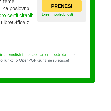
h temelji
PRENESI
co. Za poslovno
torrent
,
podrobnosti
ro certificiranih
e LibreOffice z
u: (English fallback)
(
torrent
,
podrobnosti
)
o funkcijo OpenPGP (zunanje spletišče)