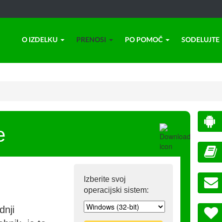
O IZDELKU
PRENOSI
PO POMOČ
SODELUJTE
e
Izberite svoj
operacijski sistem:
dnji