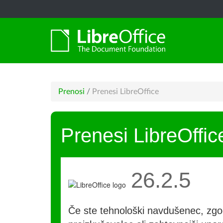
Prenosi
/
Prenesi LibreOffice
Prenesi LibreOffic
26.2.5
Če ste tehnološki navdušenec, zgo