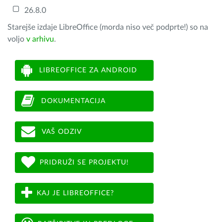
26.8.0
Starejše izdaje LibreOffice (morda niso več podprte!) so na
voljo
v arhivu
.
LIBREOFFICE ZA ANDROID
DOKUMENTACIJA
VAŠ ODZIV
PRIDRUŽI SE PROJEKTU!
KAJ JE LIBREOFFICE?