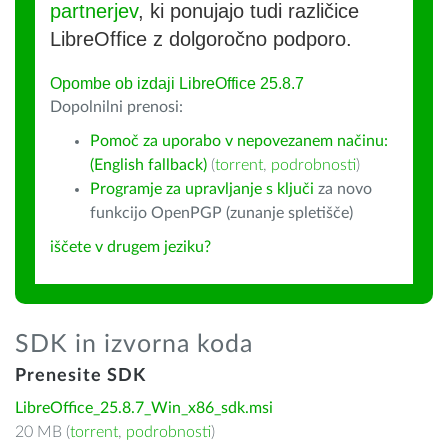
partnerjev
, ki ponujajo tudi različice
LibreOffice z dolgoročno podporo.
Opombe ob izdaji LibreOffice 25.8.7
Dopolnilni prenosi:
Pomoč za uporabo v nepovezanem načinu:
(English fallback)
(
torrent
,
podrobnosti
)
Programje za upravljanje s ključi
za novo
funkcijo OpenPGP (zunanje spletišče)
iščete v drugem jeziku?
SDK in izvorna koda
Prenesite SDK
LibreOffice_25.8.7_Win_x86_sdk.msi
20 MB (
torrent
,
podrobnosti
)