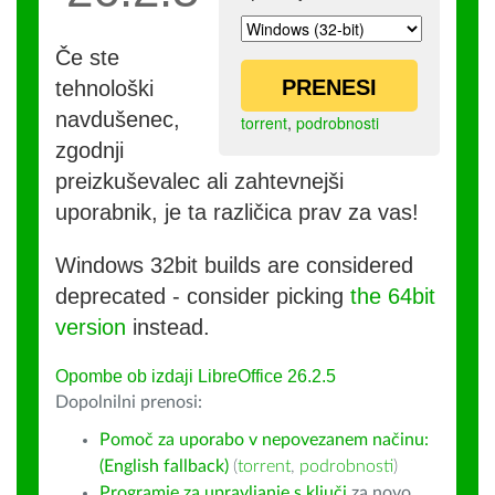
Če ste
PRENESI
tehnološki
navdušenec,
torrent
,
podrobnosti
zgodnji
preizkuševalec ali zahtevnejši
uporabnik, je ta različica prav za vas!
Windows 32bit builds are considered
deprecated - consider picking
the 64bit
version
instead.
Opombe ob izdaji LibreOffice 26.2.5
Dopolnilni prenosi:
Pomoč za uporabo v nepovezanem načinu:
(English fallback)
(
torrent
,
podrobnosti
)
Programje za upravljanje s ključi
za novo