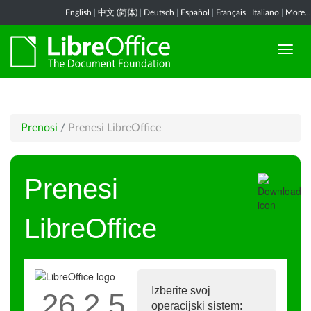
English
|
中文 (简体)
|
Deutsch
|
Español
|
Français
|
Italiano
|
More...
Prenosi
/
Prenesi LibreOffice
Prenesi
LibreOffice
Izberite svoj
26.2.5
operacijski sistem: