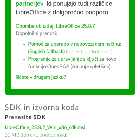
partnerjev
, ki ponujajo tudi različice
LibreOffice z dolgoročno podporo.
Opombe ob izdaji LibreOffice 25.8.7
Dopolnilni prenosi:
Pomoč za uporabo v nepovezanem načinu:
(English fallback)
(
torrent
,
podrobnosti
)
Programje za upravljanje s ključi
za novo
funkcijo OpenPGP (zunanje spletišče)
iščete v drugem jeziku?
SDK in izvorna koda
Prenesite SDK
LibreOffice_25.8.7_Win_x86_sdk.msi
20 MB (
torrent
,
podrobnosti
)