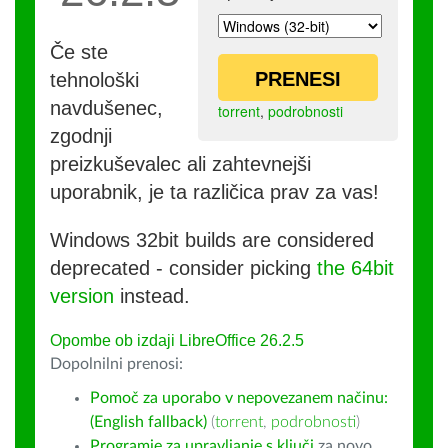
Če ste
PRENESI
tehnološki
navdušenec,
torrent
,
podrobnosti
zgodnji
preizkuševalec ali zahtevnejši
uporabnik, je ta različica prav za vas!
Windows 32bit builds are considered
deprecated - consider picking
the 64bit
version
instead.
Opombe ob izdaji LibreOffice 26.2.5
Dopolnilni prenosi:
Pomoč za uporabo v nepovezanem načinu:
(English fallback)
(
torrent
,
podrobnosti
)
Programje za upravljanje s ključi
za novo