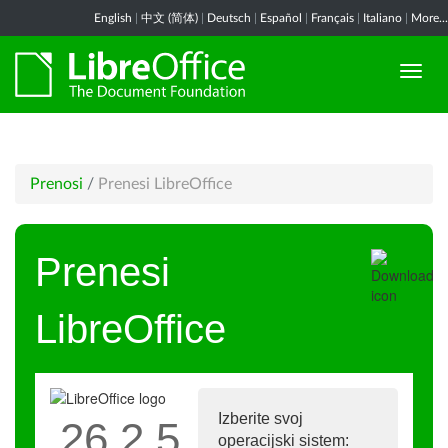
English
|
中文 (简体)
|
Deutsch
|
Español
|
Français
|
Italiano
|
More...
Prenosi
/
Prenesi LibreOffice
Prenesi
LibreOffice
Izberite svoj
26.2.5
operacijski sistem: