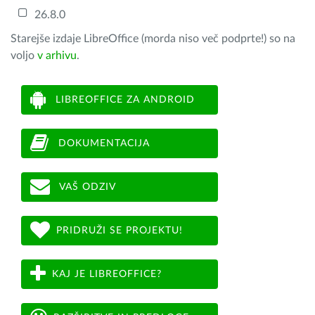
26.8.0
Starejše izdaje LibreOffice (morda niso več podprte!) so na
voljo
v arhivu
.
LIBREOFFICE ZA ANDROID
DOKUMENTACIJA
VAŠ ODZIV
PRIDRUŽI SE PROJEKTU!
KAJ JE LIBREOFFICE?