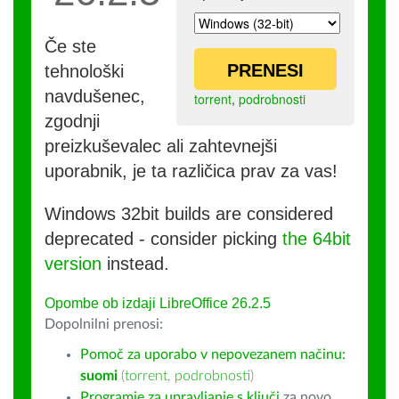
Če ste
PRENESI
tehnološki
navdušenec,
torrent
,
podrobnosti
zgodnji
preizkuševalec ali zahtevnejši
uporabnik, je ta različica prav za vas!
Windows 32bit builds are considered
deprecated - consider picking
the 64bit
version
instead.
Opombe ob izdaji LibreOffice 26.2.5
Dopolnilni prenosi:
Pomoč za uporabo v nepovezanem načinu:
suomi
(
torrent
,
podrobnosti
)
Programje za upravljanje s ključi
za novo