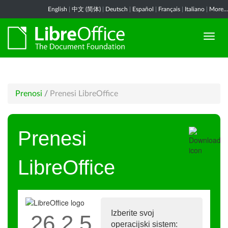
English
|
中文 (简体)
|
Deutsch
|
Español
|
Français
|
Italiano
|
More...
Prenosi
/
Prenesi LibreOffice
Prenesi
LibreOffice
Izberite svoj
26.2.5
operacijski sistem: