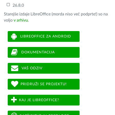
26.8.0
Starejše izdaje LibreOffice (morda niso več podprte!) so na
voljo
v arhivu
.
LIBREOFFICE ZA ANDROID
DOKUMENTACIJA
VAŠ ODZIV
PRIDRUŽI SE PROJEKTU!
KAJ JE LIBREOFFICE?