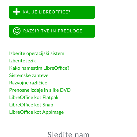
KAJ JE LIBREOFFICE?
RAZŠIRITVE IN PREDLOGE
Izberite operacijski sistem
Izberite jezik
Kako namestim LibreOffice?
Sistemske zahteve
Razvojne različice
Prenosne izdaje in slike DVD
LibreOffice kot Flatpak
LibreOffice kot Snap
LibreOffice kot AppImage
Sledite nam