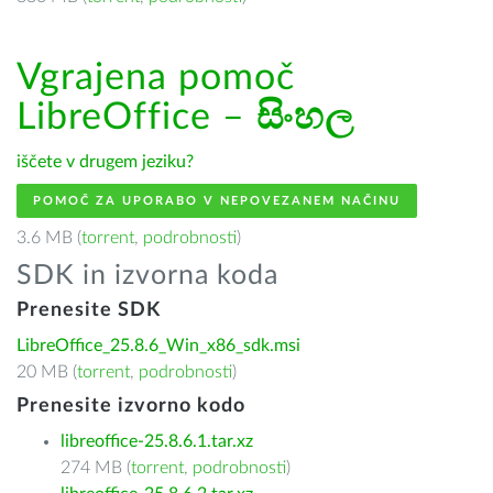
Vgrajena pomoč
LibreOffice –
සිංහල
iščete v drugem jeziku?
POMOČ ZA UPORABO V NEPOVEZANEM NAČINU
3.6 MB (
torrent
,
podrobnosti
)
SDK in izvorna koda
Prenesite SDK
LibreOffice_25.8.6_Win_x86_sdk.msi
20 MB (
torrent
,
podrobnosti
)
Prenesite izvorno kodo
libreoffice-25.8.6.1.tar.xz
274 MB (
torrent
,
podrobnosti
)