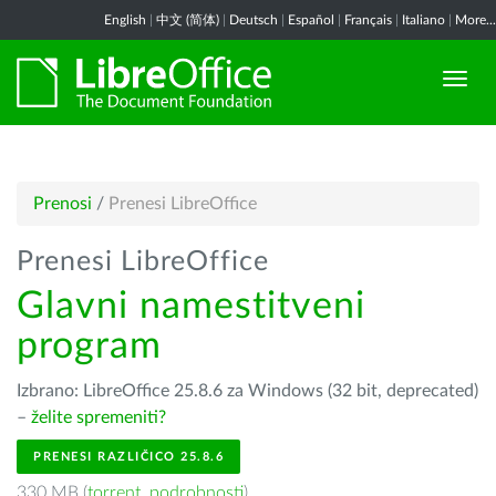
English
|
中文 (简体)
|
Deutsch
|
Español
|
Français
|
Italiano
|
More...
Prenosi
/
Prenesi LibreOffice
Prenesi LibreOffice
Glavni namestitveni
program
Izbrano: LibreOffice 25.8.6 za Windows (32 bit, deprecated)
–
želite spremeniti?
PRENESI RAZLIČICO 25.8.6
330 MB (
torrent
,
podrobnosti
)