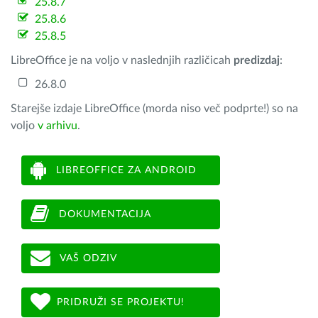
25.8.7
25.8.6
25.8.5
LibreOffice je na voljo v naslednjih različicah
predizdaj
:
26.8.0
Starejše izdaje LibreOffice (morda niso več podprte!) so na
voljo
v arhivu
.
LIBREOFFICE ZA ANDROID
DOKUMENTACIJA
VAŠ ODZIV
PRIDRUŽI SE PROJEKTU!