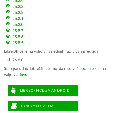
26.2.4
26.2.3
26.2.2
26.2.1
26.2.0
25.8.7
25.8.6
25.8.5
LibreOffice je na voljo v naslednjih različicah
predizdaj
:
26.8.0
Starejše izdaje LibreOffice (morda niso več podprte!) so na
voljo
v arhivu
.
LIBREOFFICE ZA ANDROID
DOKUMENTACIJA