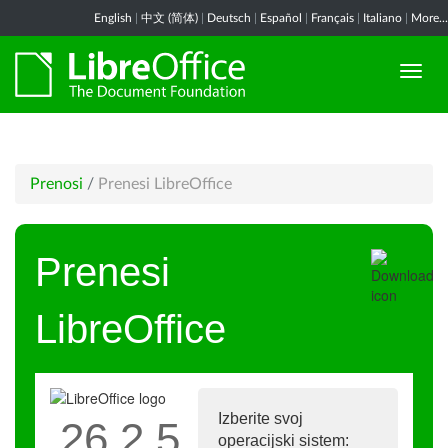
English
|
中文 (简体)
|
Deutsch
|
Español
|
Français
|
Italiano
|
More...
Prenosi
/
Prenesi LibreOffice
Prenesi
LibreOffice
Izberite svoj
26.2.5
operacijski sistem: