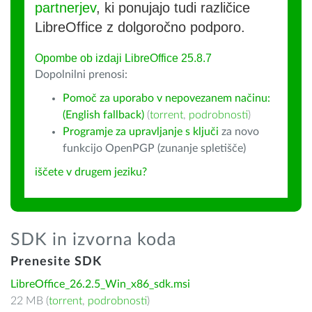
partnerjev
, ki ponujajo tudi različice
LibreOffice z dolgoročno podporo.
Opombe ob izdaji LibreOffice 25.8.7
Dopolnilni prenosi:
Pomoč za uporabo v nepovezanem načinu:
(English fallback)
(
torrent
,
podrobnosti
)
Programje za upravljanje s ključi
za novo
funkcijo OpenPGP (zunanje spletišče)
iščete v drugem jeziku?
SDK in izvorna koda
Prenesite SDK
LibreOffice_26.2.5_Win_x86_sdk.msi
22 MB (
torrent
,
podrobnosti
)