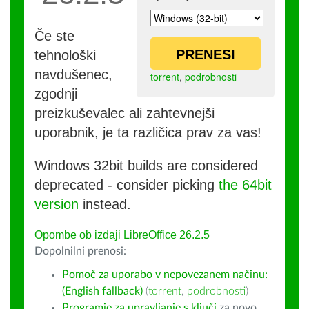
Če ste
PRENESI
tehnološki
navdušenec,
torrent
,
podrobnosti
zgodnji
preizkuševalec ali zahtevnejši
uporabnik, je ta različica prav za vas!
Windows 32bit builds are considered
deprecated - consider picking
the 64bit
version
instead.
Opombe ob izdaji LibreOffice 26.2.5
Dopolnilni prenosi:
Pomoč za uporabo v nepovezanem načinu:
(English fallback)
(
torrent
,
podrobnosti
)
Programje za upravljanje s ključi
za novo