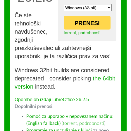
Če ste
PRENESI
tehnološki
navdušenec,
torrent
,
podrobnosti
zgodnji
preizkuševalec ali zahtevnejši
uporabnik, je ta različica prav za vas!
Windows 32bit builds are considered
deprecated - consider picking
the 64bit
version
instead.
Opombe ob izdaji LibreOffice 26.2.5
Dopolnilni prenosi:
Pomoč za uporabo v nepovezanem načinu:
(English fallback)
(
torrent
,
podrobnosti
)
Programje za upravljanje s ključi
za novo