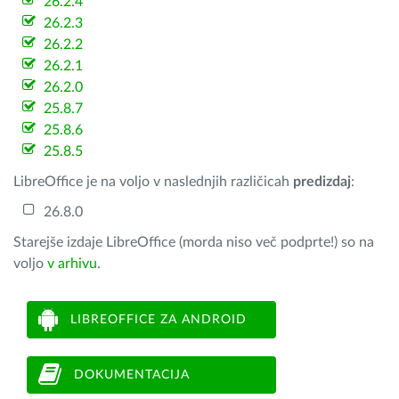
26.2.4
26.2.3
26.2.2
26.2.1
26.2.0
25.8.7
25.8.6
25.8.5
LibreOffice je na voljo v naslednjih različicah
predizdaj
:
26.8.0
Starejše izdaje LibreOffice (morda niso več podprte!) so na
voljo
v arhivu
.
LIBREOFFICE ZA ANDROID
DOKUMENTACIJA