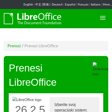
English
|
中文 (简体)
|
Deutsch
|
Español
|
Français
|
Italiano
|
More...
Prenosi
/
Prenesi LibreOffice
Prenesi
LibreOffice
Izberite svoj
26.2.5
operacijski sistem: