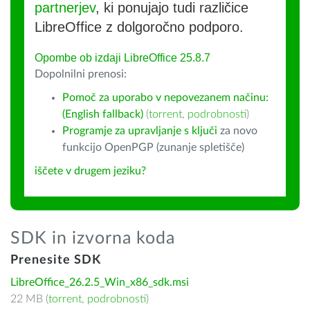
partnerjev
, ki ponujajo tudi različice
LibreOffice z dolgoročno podporo.
Opombe ob izdaji LibreOffice 25.8.7
Dopolnilni prenosi:
Pomoč za uporabo v nepovezanem načinu:
(English fallback)
(
torrent
,
podrobnosti
)
Programje za upravljanje s ključi
za novo
funkcijo OpenPGP (zunanje spletišče)
iščete v drugem jeziku?
SDK in izvorna koda
Prenesite SDK
LibreOffice_26.2.5_Win_x86_sdk.msi
22 MB (
torrent
,
podrobnosti
)