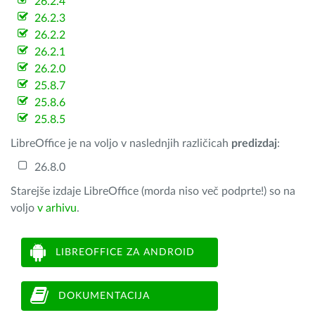
26.2.4
26.2.3
26.2.2
26.2.1
26.2.0
25.8.7
25.8.6
25.8.5
LibreOffice je na voljo v naslednjih različicah
predizdaj
:
26.8.0
Starejše izdaje LibreOffice (morda niso več podprte!) so na
voljo
v arhivu
.
LIBREOFFICE ZA ANDROID
DOKUMENTACIJA