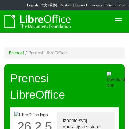
English
|
中文 (简体)
|
Deutsch
|
Español
|
Français
|
Italiano
|
More...
Prenosi
/
Prenesi LibreOffice
Prenesi
LibreOffice
Izberite svoj
26.2.5
operacijski sistem: