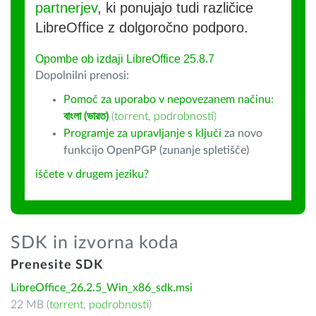
partnerjev
, ki ponujajo tudi različice
LibreOffice z dolgoročno podporo.
Opombe ob izdaji LibreOffice 25.8.7
Dopolnilni prenosi:
Pomoč za uporabo v nepovezanem načinu:
বাংলা (ভারত)
(
torrent
,
podrobnosti
)
Programje za upravljanje s ključi
za novo
funkcijo OpenPGP (zunanje spletišče)
iščete v drugem jeziku?
SDK in izvorna koda
Prenesite SDK
LibreOffice_26.2.5_Win_x86_sdk.msi
22 MB (
torrent
,
podrobnosti
)