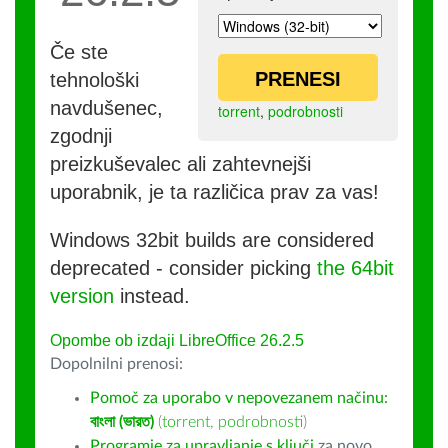
Če ste
PRENESI
tehnološki
navdušenec,
torrent
,
podrobnosti
zgodnji
preizkuševalec ali zahtevnejši
uporabnik, je ta različica prav za vas!
Windows 32bit builds are considered
deprecated - consider picking
the 64bit
version
instead.
Opombe ob izdaji LibreOffice 26.2.5
Dopolnilni prenosi:
Pomoč za uporabo v nepovezanem načinu:
বাংলা (ভারত)
(
torrent
,
podrobnosti
)
Programje za upravljanje s ključi
za novo