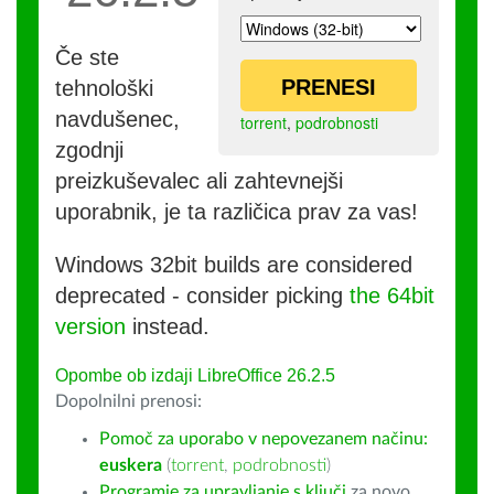
Če ste
PRENESI
tehnološki
navdušenec,
torrent
,
podrobnosti
zgodnji
preizkuševalec ali zahtevnejši
uporabnik, je ta različica prav za vas!
Windows 32bit builds are considered
deprecated - consider picking
the 64bit
version
instead.
Opombe ob izdaji LibreOffice 26.2.5
Dopolnilni prenosi:
Pomoč za uporabo v nepovezanem načinu:
euskera
(
torrent
,
podrobnosti
)
Programje za upravljanje s ključi
za novo