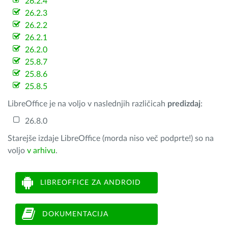
26.2.4
26.2.3
26.2.2
26.2.1
26.2.0
25.8.7
25.8.6
25.8.5
LibreOffice je na voljo v naslednjih različicah
predizdaj
:
26.8.0
Starejše izdaje LibreOffice (morda niso več podprte!) so na
voljo
v arhivu
.
LIBREOFFICE ZA ANDROID
DOKUMENTACIJA