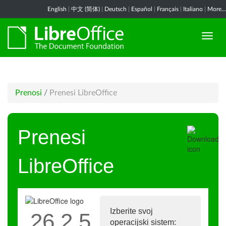
English
|
中文 (简体)
|
Deutsch
|
Español
|
Français
|
Italiano
|
More...
Prenosi
/
Prenesi LibreOffice
Prenesi
LibreOffice
Izberite svoj
26.2.5
operacijski sistem: